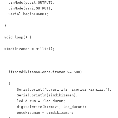
  pinMode(yesil,OUTPUT);

  pinMode(sari,OUTPUT);

  Serial.begin(9600);

}

void loop() {

simdikizaman = millis();

  if(simdikizaman-oncekizaman >= 500)

  {

      Serial.print("burası ifin icerisi kirmizi:");

      Serial.println(simdikizaman);

      led_durum = !led_durum;

      digitalWrite(kirmizi, led_durum);

      oncekizaman = simdikizaman;
