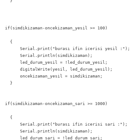
  }

if(simdikizaman-oncekizaman_yesil >= 100)

  {

      Serial.print("burası ifin icerisi yesil :");

      Serial.println(simdikizaman);

      led_durum_yesil = !led_durum_yesil;

      digitalWrite(yesil, led_durum_yesil);

      oncekizaman_yesil = simdikizaman;

  }

if(simdikizaman-oncekizaman_sari >= 1000)

  {

      Serial.print("burası ifin icerisi sari :");

      Serial.println(simdikizaman);

      led_durum_sari = !led_durum_sari;
