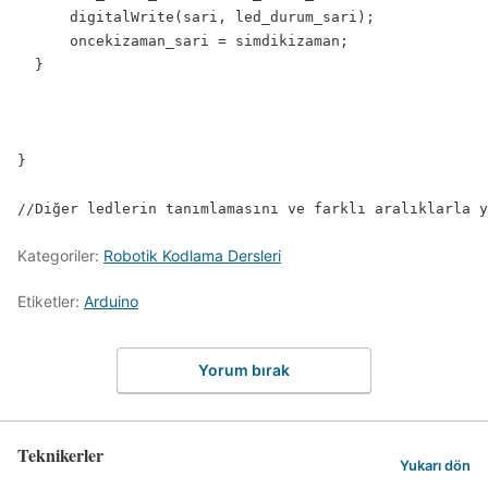
      digitalWrite(sari, led_durum_sari);

      oncekizaman_sari = simdikizaman;

  }

}

//Diğer ledlerin tanımlamasını ve farklı aralıklarla y
Kategoriler:
Robotik Kodlama Dersleri
Etiketler:
Arduino
Yorum bırak
Teknikerler
Yukarı dön