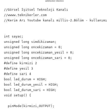
arduino millis
//Görsel İşitsel Teknoloji Kanalı

//wwww.teknikerler.com

//Kerim Arı Youtube kanalı millis-2.Bölüm - kullanımı 
int sayac;

unsigned long simdikizaman;

unsigned long oncekizaman = 0;

unsigned long oncekizaman_yesil = 0;

unsigned long oncekizaman_sari = 0;

#define kirmizi 2

#define yesil 3

#define sari 4

bool led_durum = HIGH;

bool led_durum_yesil = HIGH;

bool led_durum_sari = HIGH;

void setup() {

  pinMode(kirmizi,OUTPUT);
