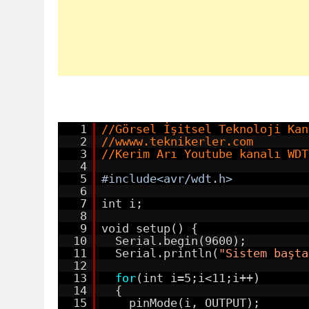
1
//Görsel İşitsel Teknoloji Kan
2
//wwww.teknikerler.com
3
//Kerim Arı Youtube kanalı WDT
4
5
#include<avr/wdt.h>
6
7
int i;
8
9
void setup() {
10
Serial.begin(9600);
11
Serial.println(
"Sistem başta
12
13
for
(int i=5;i<11;i++)
14
{
15
pinMode(i, OUTPUT);