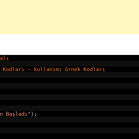
alı
 Kodları - kullanımı örnek Kodları
n Başladı"
);