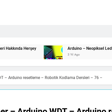
rşey
3 Yıl Ago
T – Arduino resetleme – Robotik Kodlama Dersleri – 76 –
er – Arduino WDT – Arduino r