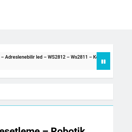
Arduino – Neopiksel Led – Adreslenebilir led – WS2812 – Ws2811 – Kodlama Dersi – 80 –
esetleme – Robotik