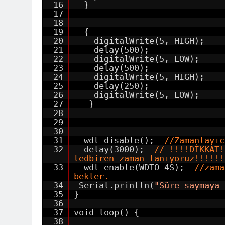
16
}
17
18
19
{
20
digitalWrite(5, HIGH);
21
delay(500);
22
digitalWrite(5, LOW);
23
delay(500);
24
digitalWrite(5, HIGH);
25
delay(250);
26
digitalWrite(5, LOW);
27
}
28
29
30
31
wdt_disable();
//Zamanlayıc
32
delay(3000);
// !!!!DİKKAT!
tedbiren zaman tanıyoruz!!!!!!
33
wdt_enable(WDTO_4S);
//zama
bekler.
34
Serial.println(
"Süre saymaya 
35
}
36
37
void loop() {
38