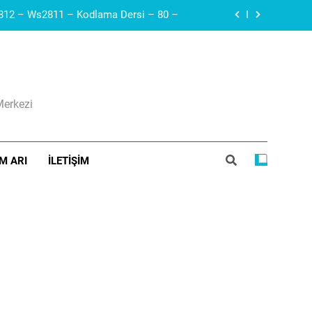
Arduino – Neopiksel Led – Adreslenebilir led – WS2812 – Ws2811 – Kodlama Dersi – 80 –
Arduino – Haberleşme protokolleri – i2c – SDA, SCL – Robotik Kodla – 79 –
Diyak I Diac I Güç Elektroniği Devre Elemanı I Elektronik Ders #21
Merkezi
ı I Voltaj Regülatörleri Hakkında Herşey
Arduino – Neopiksel Led – Adreslenebilir led – WS2812 – Ws2811 – Kodlama Dersi – 80 –
M ARI
İLETIŞIM
Arduino – Haberleşme protokolleri – i2c – SDA, SCL – Robotik Kodla – 79 –