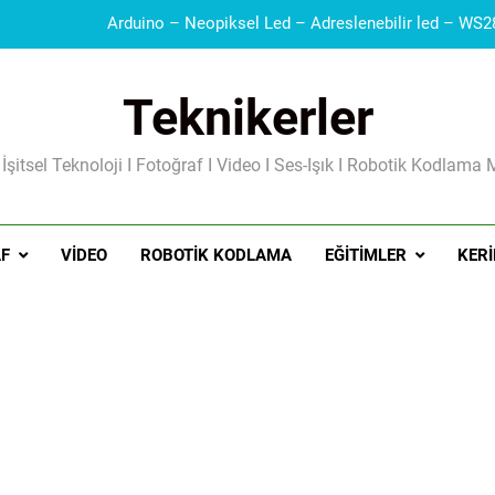
Teknikerler
 İşitsel Teknoloji I Fotoğraf I Video I Ses-Işık I Robotik Kodlama 
Güç Kaynakları I Şarj Aleti I Besleme Kart
F
VIDEO
ROBOTIK KODLAMA
EĞITIMLER
KERI