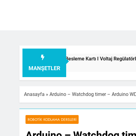
 I Şarj Aleti I Besleme Kartı I Voltaj Regülatörleri Hakkında He
MANŞETLER
Anasayfa
»
Arduino – Watchdog timer – Arduino WD
ROBOTIK KODLAMA DERSLERI
Arduino – Watchdog tim