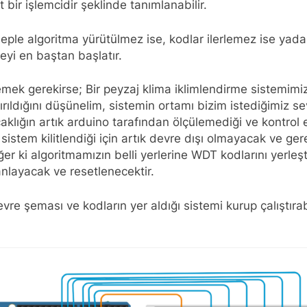
 bir işlemcidir şeklinde tanımlanabilir.
ebeple algoritma yürütülmez ise, kodlar ilerlemez ise yad
eyi en baştan başlatır.
k gerekirse; Bir peyzaj klima iklimlendirme sistemimizin
ıldığını düşünelim, sistemin ortamı bizim istediğimiz sevi
sıcaklığın artık arduino tarafından ölçülemediği ve kontr
ile sistem kilitlendiği için artık devre dışı olmayacak ve g
r ki algoritmamızın belli yerlerine WDT kodlarını yerleş
anlayacak ve resetlenecektir.
e şeması ve kodların yer aldığı sistemi kurup çalıştıra