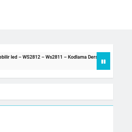
 – Neopiksel Led – Adreslenebilir led – WS2812 – Ws2811 – Kodlama Dersi – 80 –
3 Yıl Ago