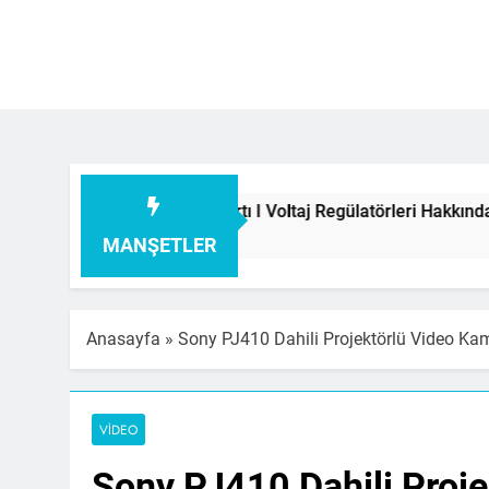
eme Kartı I Voltaj Regülatörleri Hakkında Herşey
MANŞETLER
Anasayfa
»
Sony PJ410 Dahili Projektörlü Video Ka
VIDEO
Sony PJ410 Dahili Proj