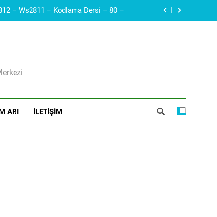
Arduino – Haberleşme protokolleri – i2c – SDA, SCL – Robotik Kodla – 79 –
Diyak I Diac I Güç Elektroniği Devre Elemanı I Elektronik Ders #21
ı I Voltaj Regülatörleri Hakkında Herşey
Merkezi
Arduino – Neopiksel Led – Adreslenebilir led – WS2812 – Ws2811 – Kodlama Dersi – 80 –
Arduino – Haberleşme protokolleri – i2c – SDA, SCL – Robotik Kodla – 79 –
M ARI
İLETIŞIM