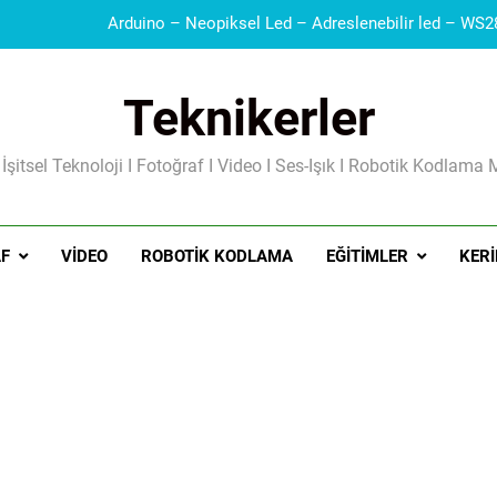
Teknikerler
Güç Kaynakları I Şarj Aleti I Besleme Kart
 İşitsel Teknoloji I Fotoğraf I Video I Ses-Işık I Robotik Kodlama 
F
VIDEO
ROBOTIK KODLAMA
EĞITIMLER
KERI