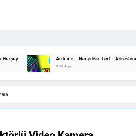
Arduino
3 Yıl Ago
mera
ektörlü Video Kamera