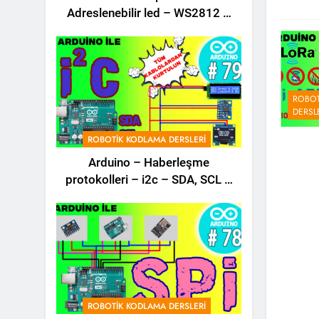
Adreslenebilir led – WS2812 –
Ws2811 – Kodlama Dersi – 80 –
ROBOT
DERSL
ROBOTIK KODLAMA DERSLERI
Arduino – Haberleşme
protokolleri – i2c – SDA, SCL –
Robotik Kodla – 79 –
ROBOTIK KODLAMA DERSLERI