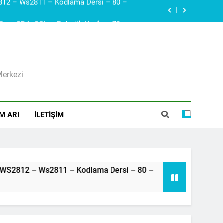
Arduino – Haberleşme protokolleri – i2c – SDA, SCL – Robotik Kodla – 79 –
Diyak I Diac I Güç Elektroniği Devre Elemanı I Elektronik Ders #21
ı I Voltaj Regülatörleri Hakkında Herşey
Merkezi
Arduino – Neopiksel Led – Adreslenebilir led – WS2812 – Ws2811 – Kodlama Dersi – 80 –
Arduino – Haberleşme protokolleri – i2c – SDA, SCL – Robotik Kodla – 79 –
M ARI
İLETIŞIM
d – Adreslenebilir led – WS2812 – Ws2811 – Kodlama Dersi – 80 –
3 Yıl Ago