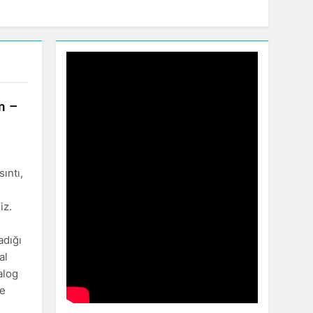
m –
ıntı,
iz.
adığı
al
alog
le