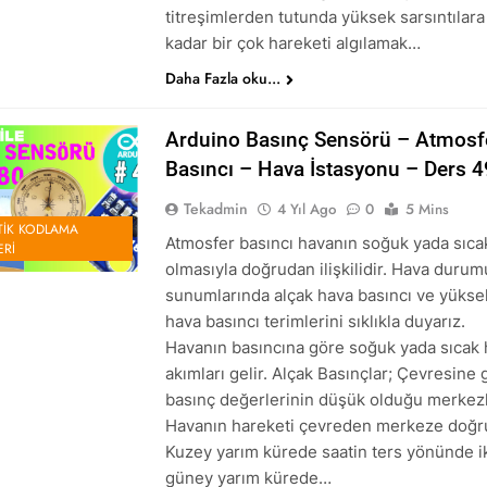
titreşimlerden tutunda yüksek sarsıntılara
kadar bir çok hareketi algılamak…
Daha Fazla oku...
Arduino Basınç Sensörü – Atmosf
Basıncı – Hava İstasyonu – Ders 4
Tekadmin
4 Yıl Ago
0
5 Mins
IK KODLAMA
Atmosfer basıncı havanın soğuk yada sıca
ERI
olmasıyla doğrudan ilişkilidir. Hava durum
sunumlarında alçak hava basıncı ve yükse
hava basıncı terimlerini sıklıkla duyarız.
Havanın basıncına göre soğuk yada sıcak
akımları gelir. Alçak Basınçlar; Çevresine 
basınç değerlerinin düşük olduğu merkezl
Havanın hareketi çevreden merkeze doğr
Kuzey yarım kürede saatin ters yönünde i
güney yarım kürede…