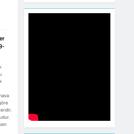
er
9-
k
u
k
 hava
göre
erdir.
udur.
ken