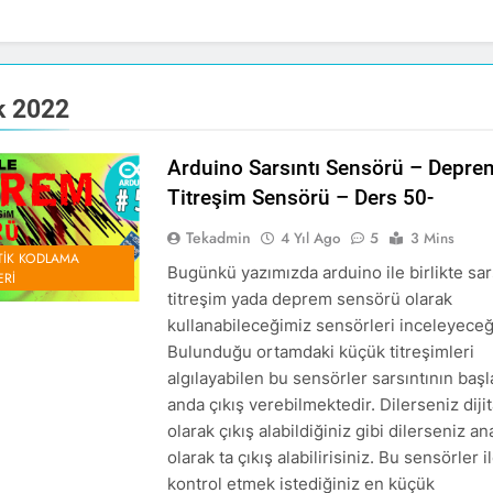
k 2022
Arduino Sarsıntı Sensörü – Depre
Titreşim Sensörü – Ders 50-
Tekadmin
4 Yıl Ago
5
3 Mins
IK KODLAMA
Bugünkü yazımızda arduino ile birlikte sars
ERI
titreşim yada deprem sensörü olarak
kullanabileceğimiz sensörleri inceleyeceğ
Bulunduğu ortamdaki küçük titreşimleri
algılayabilen bu sensörler sarsıntının başl
anda çıkış verebilmektedir. Dilerseniz dijit
olarak çıkış alabildiğiniz gibi dilerseniz an
olarak ta çıkış alabilirisiniz. Bu sensörler i
kontrol etmek istediğiniz en küçük