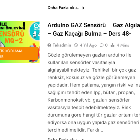
Daha Fazla oku...
Arduino GAZ Sensörü – Gaz Algıl
– Gaz Kaçağı Bulma – Ders 48-
Tekadmin
4 Yıl Ago
0
4 Mins
IK KODLAMA
Gözle görülemeyen gazları arduino ile
ERI
kullanılan sensörler vasıtasıyla
algılayabilmekteyiz. Tehlikeli bir çok gaz
renksiz, kokusuz ve gözle görülemeyen
yapıdadır. Hem patlama, yangın riski ve in
sağlığını tehdit eden lpg, bütan, propan,
Karbonmonoksit vb. gazları sensörler
vasıtasıyla tespit edebilmekteyiz. Risk
durumuna göre hangi tür gazlar ortamı te
ediyorsa ona uygun yapıda gaz sensörleri
tercih edilmelidir. Farklı…