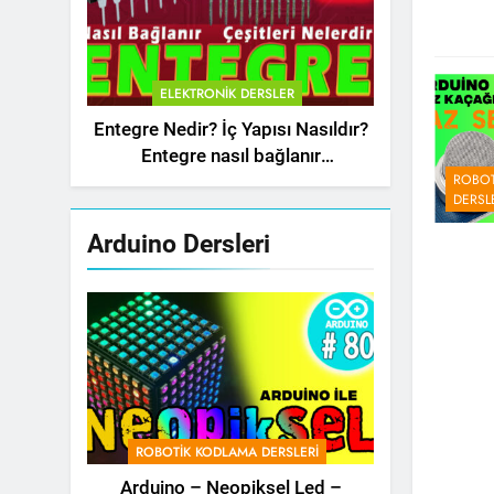
ELEKTRONIK DERSLER
Entegre Nedir? İç Yapısı Nasıldır?
Entegre nasıl bağlanır
ROBOT
(Integrated Circuit – IC)
DERSL
Arduino Dersleri
ROBOTIK KODLAMA DERSLERI
Arduino – Neopiksel Led –