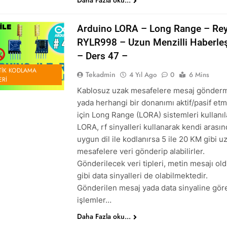
Daha Fazla oku...
Arduino LORA – Long Range – Re
RYLR998 – Uzun Menzilli Haberl
– Ders 47 –
IK KODLAMA
Tekadmin
4 Yıl Ago
0
6 Mins
ERI
Kablosuz uzak mesafelere mesaj gönder
yada herhangi bir donanımı aktif/pasif et
için Long Range (LORA) sistemleri kullanıla
LORA, rf sinyalleri kullanarak kendi arası
uygun dil ile kodlanırsa 5 ile 20 KM gibi u
mesafelere veri gönderip alabilirler.
Gönderilecek veri tipleri, metin mesajı ol
gibi data sinyalleri de olabilmektedir.
Gönderilen mesaj yada data sinyaline gör
işlemler…
Daha Fazla oku...