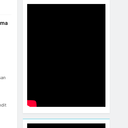
ama
san
hdit