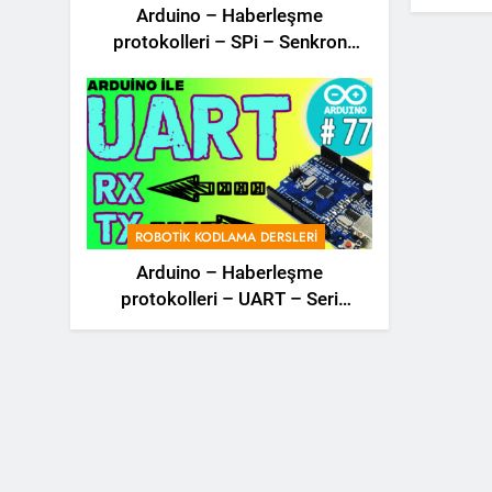
Arduino – Haberleşme
protokolleri – SPi – Senkron
Haberleşme – Robotik Dersler –
78 –
ROBOTIK KODLAMA DERSLERI
Arduino – Haberleşme
protokolleri – UART – Seri
haberleşme – i2C – SPi –
Robotik Dersler – 77 –