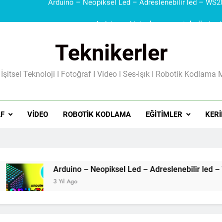
Teknikerler
Güç Kaynakları I Şarj Aleti I Besleme Kart
 İşitsel Teknoloji I Fotoğraf I Video I Ses-Işık I Robotik Kodlama 
F
VIDEO
ROBOTIK KODLAMA
EĞITIMLER
KERI
Arduino – Neopiksel Le
 Ago