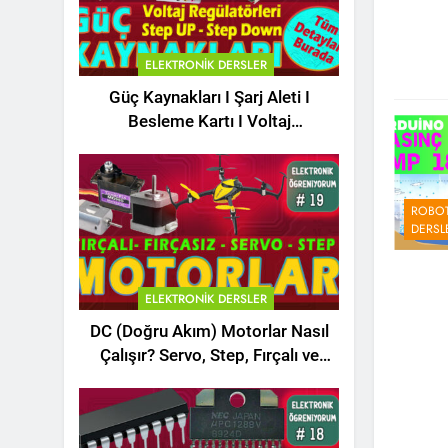
ELEKTRONIK DERSLER
Güç Kaynakları I Şarj Aleti I
Besleme Kartı I Voltaj
Regülatörleri Hakkında Herşey
ROBOT
DERSL
ELEKTRONIK DERSLER
DC (Doğru Akım) Motorlar Nasıl
Çalışır? Servo, Step, Fırçalı ve
Fırçasız Motorlar