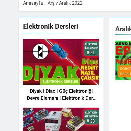
Anasayfa
»
Arşiv Aralık 2022
Elektronik Dersleri
Aralı
ROBOT
DERSL
ELEKTRONIK DERSLER
Diyak I Diac I Güç Elektroniği
Devre Elemanı I Elektronik Ders
#21