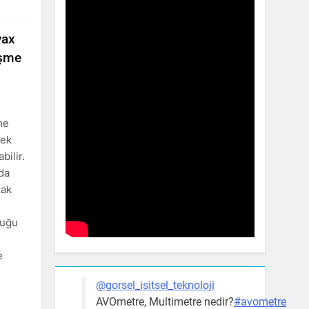
yax
eşme
me
mek
bilir.
nda
zak
duğu
e
@gorsel_isitsel_teknoloji
AVOmetre, Multimetre nedir?
#avometre