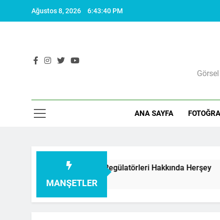
Skip
Ağustos 8, 2026
6:43:41 PM
to
content
Görsel
ANA SAYFA
FOTOĞRA
rtı I Voltaj Regülatörleri Hakkında Herşey
3 Yıl
MANŞETLER