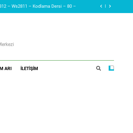
Arduino – Neopiksel Led – Adreslenebilir led – WS2812 – Ws2811 – Kodlama Dersi – 80 –
Arduino – Haberleşme protokolleri – i2c – SDA, SCL – Robotik Kodla – 79 –
Diyak I Diac I Güç Elektroniği Devre Elemanı I Elektronik Ders #21
Merkezi
ı I Voltaj Regülatörleri Hakkında Herşey
Arduino – Neopiksel Led – Adreslenebilir led – WS2812 – Ws2811 – Kodlama Dersi – 80 –
M ARI
İLETIŞIM
Arduino – Haberleşme protokolleri – i2c – SDA, SCL – Robotik Kodla – 79 –