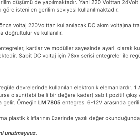
rilim düşümü de yapılmaktadır. Yani 220 Volttan 24Volt i
a göre istenilen gerilim seviyesi kullanılmaktadır.
 voltaj 220Volttan kullanılacak DC akım voltajına traf
doğrultulur ve kullanılır.
entegreler, kartlar ve modüller sayesinde ayarlı olarak 
ektedir. Sabit DC voltaj için 78xx serisi entegreler ile re
e regüle devrelerinde kullanılan elektronik elemanlardır. 
olursa olsun(tabi belli bir değere kadar) sabit pozitif çıkış 
a gelir. Örneğin
LM 7805
entegresi 6-12V arasında gerili
a plastik kılıflarının üzerinde yazılı değer okunduğunda k
ni unutmayınız.