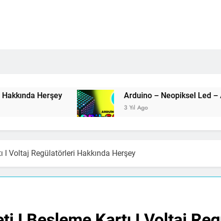
3 Yıl Ago
tı I Voltaj Regülatörleri Hakkında Herşey
eti I Besleme Kartı I Voltaj Re