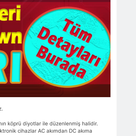
z.
ın köprü diyotlar ile düzenlenmiş halidir.
Elektronik cihazlar AC akımdan DC akıma