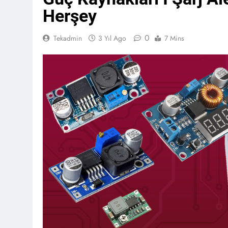
Herşey
0
Tekadmin
3 Yıl Ago
7 Mins