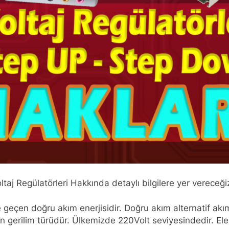
oltaj Regülatörleri Hakkında detaylı bilgilere yer vereceği
e geçen doğru akım enerjisidir. Doğru akım alternatif akım
linen gerilim türüdür. Ülkemizde 220Volt seviyesindedir. 