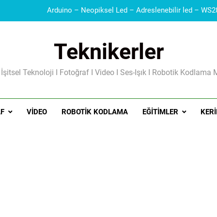
Teknikerler
 İşitsel Teknoloji I Fotoğraf I Video I Ses-Işık I Robotik Kodlama 
Güç Kaynakları I Şarj Aleti I Besleme Kart
F
VIDEO
ROBOTIK KODLAMA
EĞITIMLER
KERI