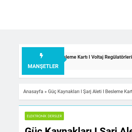
 Aleti I Besleme Kartı I Voltaj Regülatörleri Hakkında Herşey
MANŞETLER
Anasayfa
»
Güç Kaynakları I Şarj Aleti I Besleme Kar
ELEKTRONIK DERSLER
Güç Kaynakları I Şarj Al