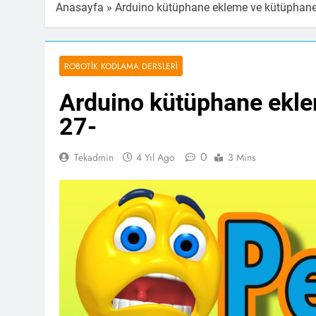
Anasayfa
»
Arduino kütüphane ekleme ve kütüphane k
ROBOTIK KODLAMA DERSLERI
Arduino kütüphane eklem
27-
0
Tekadmin
4 Yıl Ago
3 Mins