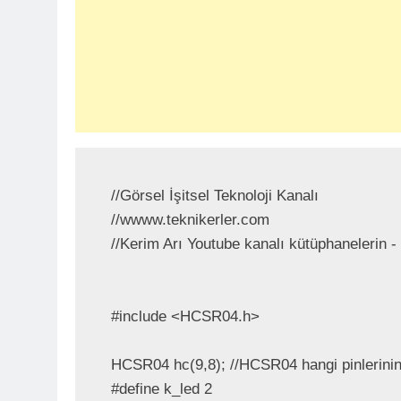
//Görsel İşitsel Teknoloji Kanalı

//wwww.teknikerler.com

//Kerim Arı Youtube kanalı kütüphanelerin - 
#include <HCSR04.h>

HCSR04 hc(9,8); //HCSR04 hangi pinlerinin n
#define k_led 2
