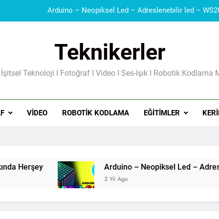
Teknikerler
Güç Kaynakları I Şarj Aleti I Besleme Kart
 İşitsel Teknoloji I Fotoğraf I Video I Ses-Işık I Robotik Kodlama 
F
VIDEO
ROBOTIK KODLAMA
EĞITIMLER
KERI
3 Yıl Ago