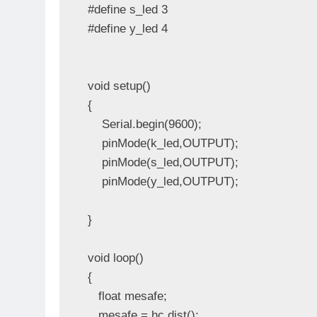
#define s_led 3

#define y_led 4

void setup()

{

    Serial.begin(9600);

    pinMode(k_led,OUTPUT);

    pinMode(s_led,OUTPUT);

    pinMode(y_led,OUTPUT);

}

void loop()

{

   float mesafe;

   mesafe = hc.dist();
