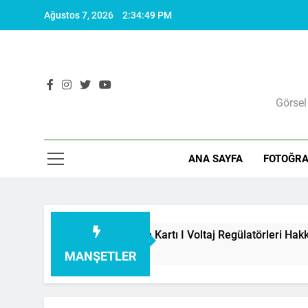
Skip
Ağustos 7, 2026
2:34:50 PM
to
content
Görsel
ANA SAYFA
FOTOĞRA
i I Besleme Kartı I Voltaj Regülatörleri Hakkında Herşey
MANŞETLER