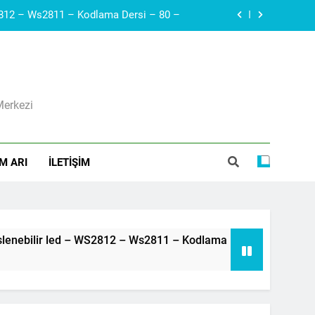
Arduino – Haberleşme protokolleri – i2c – SDA, SCL – Robotik Kodla – 79 –
Diyak I Diac I Güç Elektroniği Devre Elemanı I Elektronik Ders #21
ı I Voltaj Regülatörleri Hakkında Herşey
Merkezi
Arduino – Neopiksel Led – Adreslenebilir led – WS2812 – Ws2811 – Kodlama Dersi – 80 –
Arduino – Haberleşme protokolleri – i2c – SDA, SCL – Robotik Kodla – 79 –
M ARI
İLETIŞIM
Arduino – Neopiksel Led – Adreslenebilir led – WS2812 – Ws2811 – Kodlama Dersi – 80 –
3 Yıl Ago