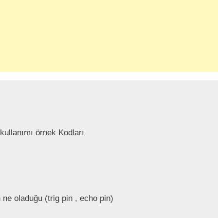
kullanımı örnek Kodları

e oladuğu (trig pin , echo pin)
