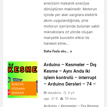
enerjisini mekanik enerjiye
dönüştüren makinedir. Motorun
içinde yer alan sargılara elektrik
akımı uygulandığında, yine
motorun içerisinde bulunan sabit
mıknatıslara zıt yönde oluşan
manyetik kuvvetin etkisi ile
hareket etme…
Daha Fazla oku...
Arduino – Kesmeler – Dış
Kesme – Aynı Anda iki
işlem kontrolü – interrupt
– Arduino Dersleri – 74 –
ROBOTIK
KODLAMA
tekadmin
3 yıl
DERSLERI
ago
0
10 mins
Arduino – Kesmeler – Dış Kesme