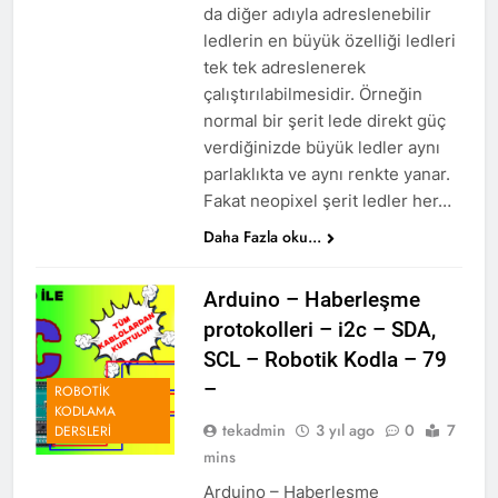
da diğer adıyla adreslenebilir
ledlerin en büyük özelliği ledleri
tek tek adreslenerek
çalıştırılabilmesidir. Örneğin
normal bir şerit lede direkt güç
verdiğinizde büyük ledler aynı
parlaklıkta ve aynı renkte yanar.
Fakat neopixel şerit ledler her…
Daha Fazla oku...
Arduino – Haberleşme
protokolleri – i2c – SDA,
SCL – Robotik Kodla – 79
–
ROBOTIK
KODLAMA
tekadmin
3 yıl ago
0
7
DERSLERI
mins
Arduino – Haberleşme