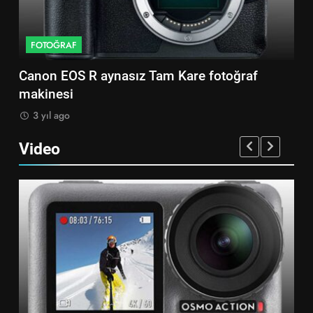
FOTOĞRAF
F
Canon EOS R aynasız Tam Kare fotoğraf
So
makinesi
ma
3 yıl ago
3
Video