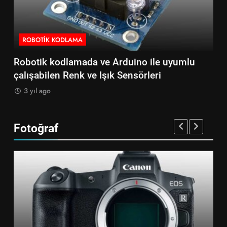
ROBOTIK KODLAMA
R
Robotik kodlamada ve Arduino ile uyumlu
Ro
çalışabilen Renk ve Işık Sensörleri
çal
3 yıl ago
3
Fotoğraf