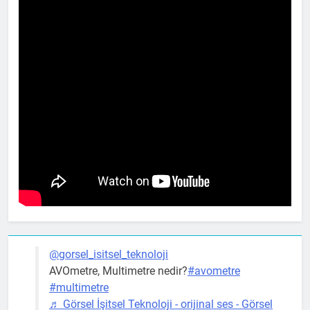
@gorsel_isitsel_teknoloji
AVOmetre, Multimetre nedir?
#avometre
#multimetre
♬ Görsel İşitsel Teknoloji - orijinal ses - Görsel