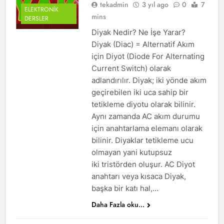
tekadmin
3 yıl ago
0
7
ELEKTRONIK
mins
DERSLER
Diyak Nedir? Ne İşe Yarar?
Diyak (Diac) = Alternatif Akım
için Diyot (Diode For Alternating
Current Switch) olarak
adlandırılır. Diyak; iki yönde akım
geçirebilen iki uca sahip bir
tetikleme diyotu olarak bilinir.
Aynı zamanda AC akım durumu
için anahtarlama elemanı olarak
bilinir. Diyaklar tetikleme ucu
olmayan yani kutupsuz
iki tristörden oluşur. AC Diyot
anahtarı veya kısaca Diyak,
başka bir katı hal,…
Daha Fazla oku...