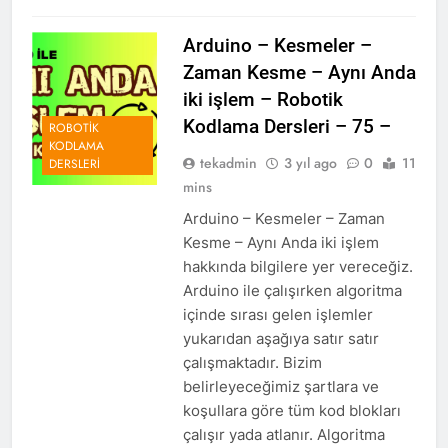
Arduino – Kesmeler –
Zaman Kesme – Aynı Anda
iki işlem – Robotik
Kodlama Dersleri – 75 –
ROBOTIK
KODLAMA
tekadmin
3 yıl ago
0
11
DERSLERI
mins
Arduino – Kesmeler – Zaman
Kesme – Aynı Anda iki işlem
hakkında bilgilere yer vereceğiz.
Arduino ile çalışırken algoritma
içinde sırası gelen işlemler
yukarıdan aşağıya satır satır
çalışmaktadır. Bizim
belirleyeceğimiz şartlara ve
koşullara göre tüm kod blokları
çalışır yada atlanır. Algoritma