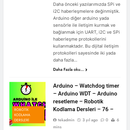
Daha önceki yazılarımızda SPi ve
i2C haberleşmelere değinmiştik.
Arduino diğer arduino yada
sensörle ile iletişim kurmak ve
bağlanmak için UART, i2C ve SPi
haberleşme protokollerini
kullanmaktadır. Bu dijital iletişim
protokolleri sayesinde iki yada
daha fazla…
Daha Fazla oku...
Arduino – Watchdog timer
– Arduino WDT – Arduino
resetleme – Robotik
Kodlama Dersleri – 76 –
ROBOTIK
KODLAMA
tekadmin
3 yıl ago
0
6
DERSLERI
mins