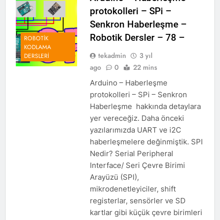
protokolleri – SPi –
Senkron Haberleşme –
Robotik Dersler – 78 –
ROBOTIK
KODLAMA
tekadmin
3 yıl
DERSLERI
ago
0
22 mins
Arduino – Haberleşme
protokolleri – SPi – Senkron
Haberleşme hakkında detaylara
yer vereceğiz. Daha önceki
yazılarımızda UART ve i2C
haberleşmelere değinmiştik. SPI
Nedir? Serial Peripheral
Interface/ Seri Çevre Birimi
Arayüzü (SPI),
mikrodenetleyiciler, shift
registerlar, sensörler ve SD
kartlar gibi küçük çevre birimleri