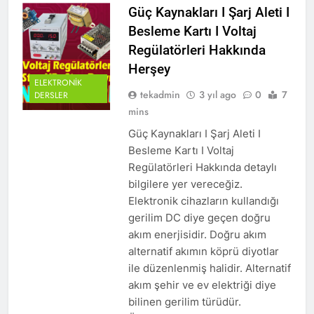
Güç Kaynakları I Şarj Aleti I
Besleme Kartı I Voltaj
Regülatörleri Hakkında
Herşey
ELEKTRONIK
tekadmin
3 yıl ago
0
7
DERSLER
mins
Güç Kaynakları I Şarj Aleti I
Besleme Kartı I Voltaj
Regülatörleri Hakkında detaylı
bilgilere yer vereceğiz.
Elektronik cihazların kullandığı
gerilim DC diye geçen doğru
akım enerjisidir. Doğru akım
alternatif akımın köprü diyotlar
ile düzenlenmiş halidir. Alternatif
akım şehir ve ev elektriği diye
bilinen gerilim türüdür.