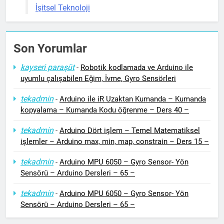
İşitsel Teknoloji
Son Yorumlar
kayseri paraşüt
-
Robotik kodlamada ve Arduino ile
uyumlu çalışabilen Eğim, İvme, Gyro Sensörleri
tekadmin
-
Arduino ile iR Uzaktan Kumanda – Kumanda
kopyalama – Kumanda Kodu öğrenme – Ders 40 –
tekadmin
-
Arduino Dört işlem – Temel Matematiksel
işlemler – Arduino max, min, map, constrain – Ders 15 –
tekadmin
-
Arduino MPU 6050 – Gyro Sensor- Yön
Sensörü – Arduino Dersleri – 65 –
tekadmin
-
Arduino MPU 6050 – Gyro Sensor- Yön
Sensörü – Arduino Dersleri – 65 –