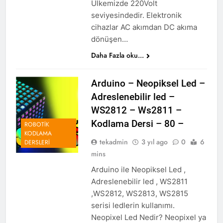
Ülkemizde 220Volt
seviyesindedir. Elektronik
cihazlar AC akımdan DC akıma
dönüşen…
Daha Fazla oku...
Arduino – Neopiksel Led –
Adreslenebilir led –
WS2812 – Ws2811 –
Kodlama Dersi – 80 –
ROBOTIK
KODLAMA
tekadmin
3 yıl ago
0
6
DERSLERI
mins
Arduino ile Neopiksel Led ,
Adreslenebilir led , WS2811
,WS2812, WS2813, WS2815
serisi ledlerin kullanımı.
Neopixel Led Nedir? Neopixel ya