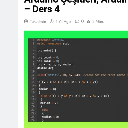
– Ders 4
0
Tekadmin
4 Yıl Ago
2 Mins