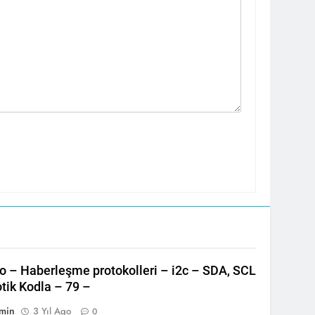
o – Haberleşme protokolleri – i2c – SDA, SCL
tik Kodla – 79 –
min
3 Yıl Ago
0