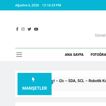
Skip
Ağustos 6, 2026
12:16:35 PM
to
content
Görsel
ANA SAYFA
FOTOĞRA
Arduino – Haberleşme protokolleri – i2c – SDA, SCL – Robotik Kodla – 79 –
MANŞETLER