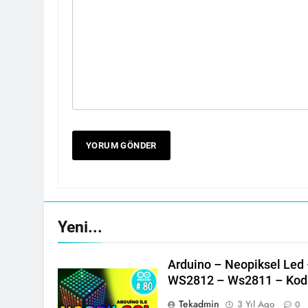
Yeni...
Arduino – Neopiksel Led –
WS2812 – Ws2811 – Kodl
Tekadmin
3 Yıl Ago
0