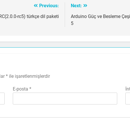
Previous:
Next:
C(2.0.0-rc5) türkçe dil paketi
Arduino Güç ve Besleme Çeşit
5
lar
*
ile işaretlenmişlerdir
E-posta
*
İn