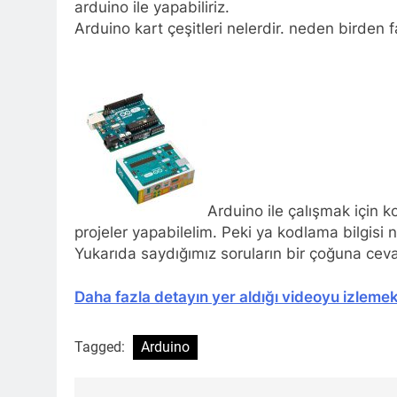
arduino ile yapabiliriz.
Arduino kart çeşitleri nelerdir. neden birden f
Arduino ile çalışmak için k
projeler yapabilelim. Peki ya kodlama bilgisi n
Yukarıda saydığımız soruların bir çoğuna cevap
Daha fazla detayın yer aldığı videoyu izlemek 
Tagged:
Arduino