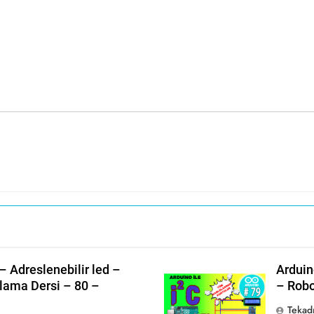
 Adreslenebilir led –
Arduin
ama Dersi – 80 –
– Robo
Tekad