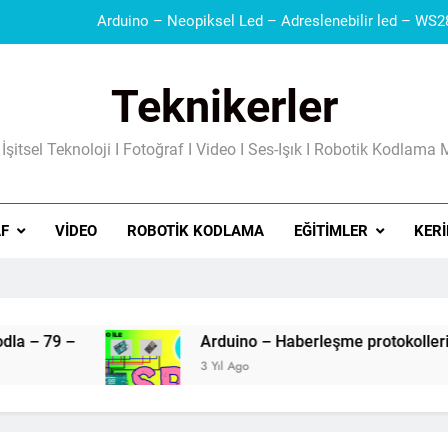
Teknikerler
 İşitsel Teknoloji I Fotoğraf I Video I Ses-Işık I Robotik Kodlama 
Güç Kaynakları I Şarj Aleti I Besleme Kart
F
VIDEO
ROBOTIK KODLAMA
EĞITIMLER
KERI
3 Yıl Ago