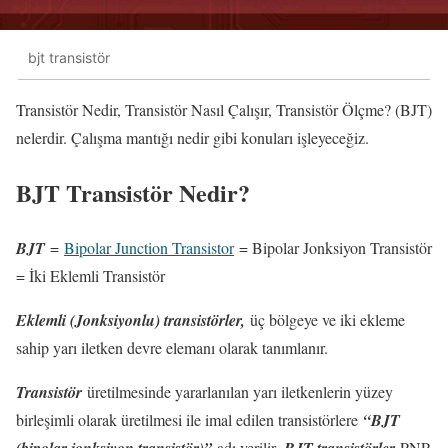
bjt transistör
Transistör Nedir, Transistör Nasıl Çalışır, Transistör Ölçme? (BJT)
nelerdir. Çalışma mantığı nedir gibi konuları işleyeceğiz.
BJT Transistör Nedir?
BJT
=
Bipolar Junction Transistor
= Bipolar Jonksiyon Transistör
= İki Eklemli Transistör
Eklemli (Jonksiyonlu) transistörler,
üç bölgeye ve iki ekleme
sahip yarı iletken devre elemanı olarak tanımlanır.
Transistör
üretilmesinde yararlanılan yarı iletkenlerin yüzey
birleşimli olarak üretilmesi ile imal edilen transistörlere
“BJT
(bipolar jonksiyon transistör)”
adı verilir.
BJT transistörler
PNP