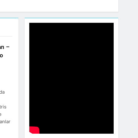
an –
no
nda
tris
e
ranlar