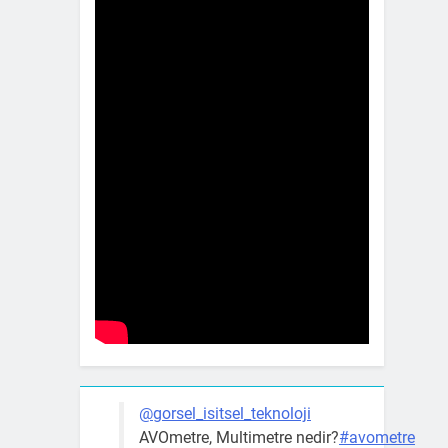
@gorsel_isitsel_teknoloji
AVOmetre, Multimetre nedir?
#avometre