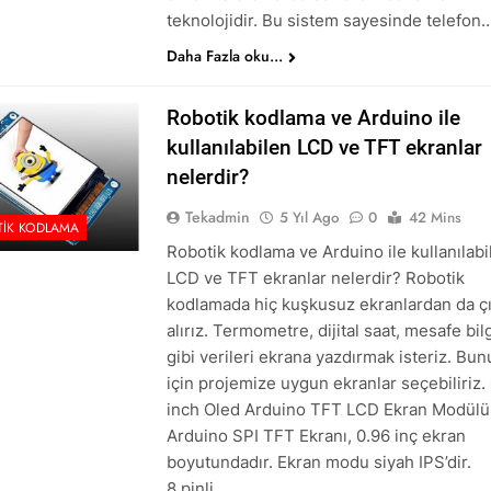
teknolojidir. Bu sistem sayesinde telefon
Daha Fazla oku...
Robotik kodlama ve Arduino ile
kullanılabilen LCD ve TFT ekranlar
nelerdir?
Tekadmin
5 Yıl Ago
0
42 Mins
IK KODLAMA
Robotik kodlama ve Arduino ile kullanılabi
LCD ve TFT ekranlar nelerdir? Robotik
kodlamada hiç kuşkusuz ekranlardan da çı
alırız. Termometre, dijital saat, mesafe bilg
gibi verileri ekrana yazdırmak isteriz. Bu
için projemize uygun ekranlar seçebiliriz.
inch Oled Arduino TFT LCD Ekran Modülü
Arduino SPI TFT Ekranı, 0.96 inç ekran
boyutundadır. Ekran modu siyah IPS’dir.
8 pinli…