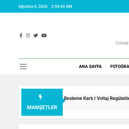
Skip
Ağustos 6, 2026
2:54:43 AM
to
content
Görsel
ANA SAYFA
FOTOĞRA
rı I Şarj Aleti I Besleme Kartı I Voltaj Regülatörleri Hakkında 
MANŞETLER