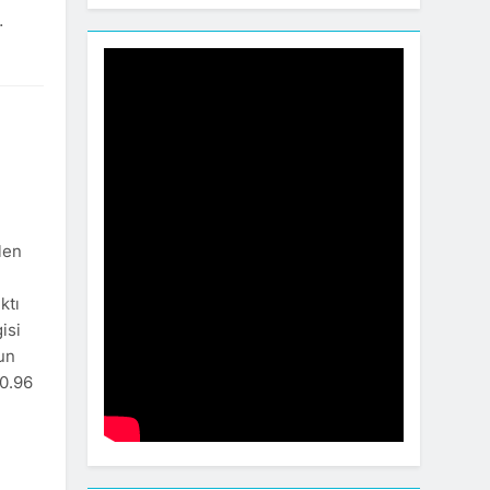
…
len
ktı
isi
nun
 0.96