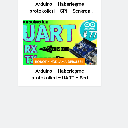
Arduino – Haberleşme
protokolleri – SPi – Senkron
Haberleşme – Robotik Dersler –
78 –
ROBOTIK KODLAMA DERSLERI
Arduino – Haberleşme
protokolleri – UART – Seri
haberleşme – i2C – SPi –
Robotik Dersler – 77 –