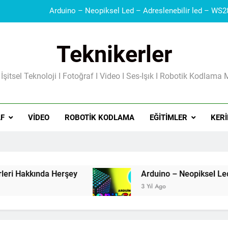
Teknikerler
 İşitsel Teknoloji I Fotoğraf I Video I Ses-Işık I Robotik Kodlama 
Güç Kaynakları I Şarj Aleti I Besleme Kart
F
VIDEO
ROBOTIK KODLAMA
EĞITIMLER
KERI
Herşey
3 Yıl Ago