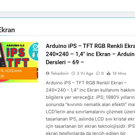
Ekran
Arduino iPS – TFT RGB Renkli Ekr
240×240 – 1,4″ inc Ekran – Ardui
Dersleri – 69 –
IK KODLAMA
Tekadmin
3 Yıl Ago
0
15 Mins
ERI
Arduino iPS – TFT RGB Renkli Ekran –
240×240 – 1,4″ inc Ekran kullanımı hakkı
bilgilere yer vereceğiz. iPS; 1980’li yılların
sonunda “kıvrımlı nematik alan efektli” ma
LCD’lerin ana sınırlamalarını çözmek üzer
tasarlanan IPS, aslında LCD sıvı kristal ek
için tasarlanan bir ekran teknolojisidir. IPS
ekran telefonlarda da tercih edilen bir