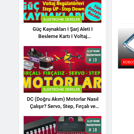
ELEKTRONIK DERSLER
Güç Kaynakları I Şarj Aleti I
Besleme Kartı I Voltaj
Regülatörleri Hakkında Herşey
ROBOT
ELEKTRONIK DERSLER
DC (Doğru Akım) Motorlar Nasıl
Çalışır? Servo, Step, Fırçalı ve
Fırçasız Motorlar