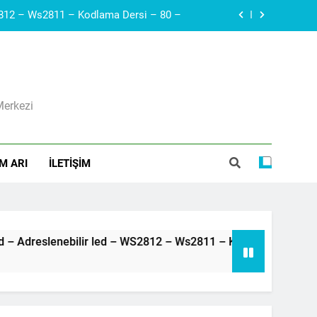
Arduino – Neopiksel Led – Adreslenebilir led – WS2812 – Ws2811 – Kodlama Dersi – 80 –
Arduino – Haberleşme protokolleri – i2c – SDA, SCL – Robotik Kodla – 79 –
Diyak I Diac I Güç Elektroniği Devre Elemanı I Elektronik Ders #21
Merkezi
ı I Voltaj Regülatörleri Hakkında Herşey
Arduino – Neopiksel Led – Adreslenebilir led – WS2812 – Ws2811 – Kodlama Dersi – 80 –
M ARI
İLETIŞIM
Arduino – Haberleşme protokolleri – i2c – SDA, SCL – Robotik Kodla – 79 –
Arduino – Neopiksel Led – Adreslenebilir led – WS2812 – Ws2811 – Kodlama Dersi – 80 –