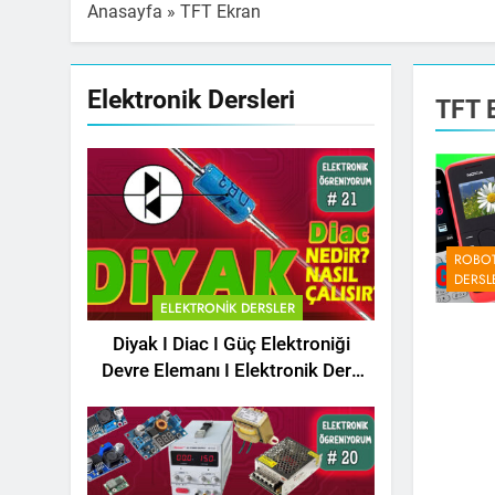
Anasayfa
»
TFT Ekran
Elektronik Dersleri
TFT 
ROBOT
DERSL
ELEKTRONIK DERSLER
Diyak I Diac I Güç Elektroniği
Devre Elemanı I Elektronik Ders
#21