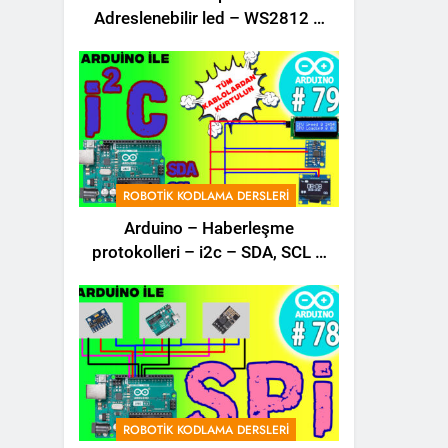
Adreslenebilir led – WS2812 –
Ws2811 – Kodlama Dersi – 80 –
ROBOTIK KODLAMA DERSLERI
Arduino – Haberleşme
protokolleri – i2c – SDA, SCL –
Robotik Kodla – 79 –
ROBOTIK KODLAMA DERSLERI