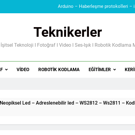
Teknikerler
Güç Kaynakları I Şarj Aleti I Besleme Kart
 İşitsel Teknoloji I Fotoğraf I Video I Ses-Işık I Robotik Kodlama 
F
VIDEO
ROBOTIK KODLAMA
EĞITIMLER
KERI
Arduino – Neopiksel Led – Adreslenebilir led – WS2812 – Ws2811 – Kodlama Der