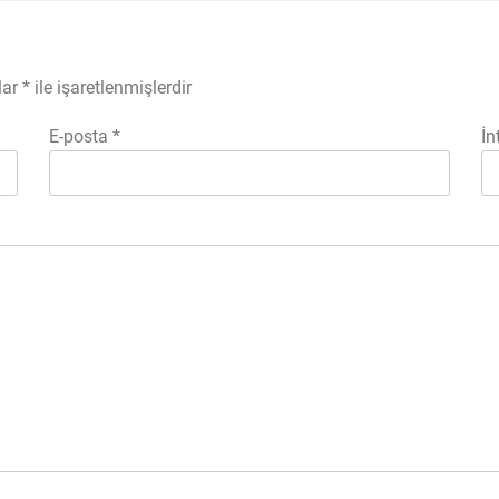
lar
*
ile işaretlenmişlerdir
E-posta
*
İn