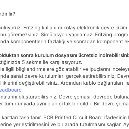
dirilir?
ar buluyoruz. Fritzing kullanımı kolay elektronik devre çiz
nu göremezsiniz. Simülasyon yapılamaz. Fritzing progra
tasında komponentlerin fazlalığı ve sonradan komponent ek
olduktan sonra kurulum dosyasını ücretsiz indirebilirsini
ığınızda 5 sekme ile karşılaşıyoruz.
gili bilgilendirmelere göz atabilir ve ipuçlarını inceleyeb
da sanal devre kurulumları gerçekleştirebilirsiniz. Dev
liklerini değiştirebilirsiniz. Ardından kablo bağlantıları il
eadboard
alarını oluşturabilirsiniz. Devre şeması, devrede buluna
tüm dünyada aynı olup ortak bir dildir. Bir devre şemas
kartları tasarlanır. PCB Printed Circuit Board ifadesinin
erine yerleştirilmesini ve bir arada tutulmasını sağlar. 