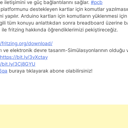
e iletişimini ve güç bağlantılarını sağlar.
#pcb
platformunu destekleyen kartlar için komutlar yazılmasın
 yapılır. Arduino kartları için komutların yüklenmesi içi
 ilgili tüm konuyu anlattıkdan sonra breadboard üzerine 
le fritzing hakkında öğrendiklerimizi pekiştireceğiz.
//fritzing.org/download/
rı ve elektronik devre tasarım-Simülasyonlarının olduğu v
https://bit.ly/3vXctay
//bit.ly/3Cj8GYU
66qa
buraya tıklayarak abone olabilirsiniz!