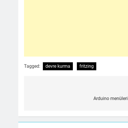
Tagged:
devre kurma
fritzing
Yazı
gezinmesi
Arduino menülerin