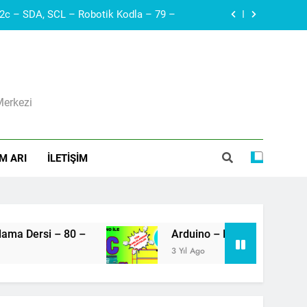
Arduino – Haberleşme protokolleri – i2c – SDA, SCL – Robotik Kodla – 79 –
Diyak I Diac I Güç Elektroniği Devre Elemanı I Elektronik Ders #21
ı I Voltaj Regülatörleri Hakkında Herşey
Merkezi
Arduino – Neopiksel Led – Adreslenebilir led – WS2812 – Ws2811 – Kodlama Dersi – 80 –
Arduino – Haberleşme protokolleri – i2c – SDA, SCL – Robotik Kodla – 79 –
M ARI
İLETIŞIM
si – 80 –
3 Yıl Ago