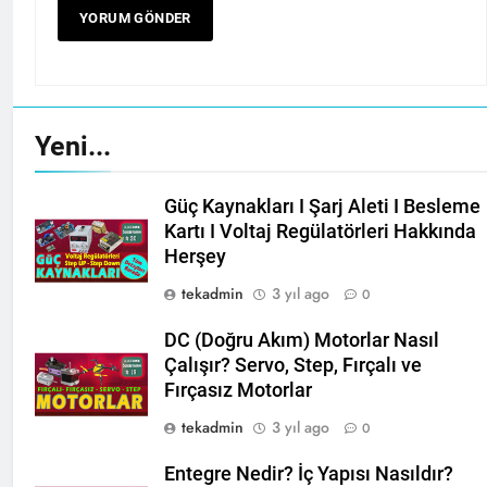
Yeni...
Güç Kaynakları I Şarj Aleti I Besleme
Kartı I Voltaj Regülatörleri Hakkında
Herşey
tekadmin
3 yıl ago
0
DC (Doğru Akım) Motorlar Nasıl
Çalışır? Servo, Step, Fırçalı ve
Fırçasız Motorlar
tekadmin
3 yıl ago
0
Entegre Nedir? İç Yapısı Nasıldır?