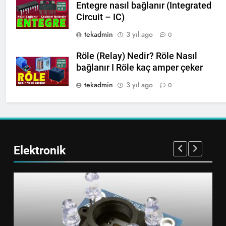
Entegre nasıl bağlanır (Integrated
Circuit – IC)
tekadmin
3 yıl ago
0
Röle (Relay) Nedir? Röle Nasıl
bağlanır I Röle kaç amper çeker
tekadmin
3 yıl ago
0
Elektronik