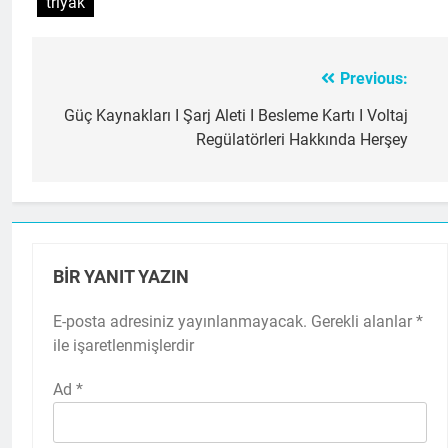
triyak
Previous:
Yazı
gezinmesi
Güç Kaynakları I Şarj Aleti I Besleme Kartı I Voltaj
Regülatörleri Hakkında Herşey
BIR YANIT YAZIN
E-posta adresiniz yayınlanmayacak.
Gerekli alanlar
*
ile işaretlenmişlerdir
Ad
*