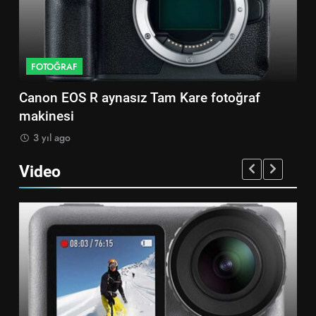
FOTOĞRAF
aynasız Tam Kare fotoğraf
Sony A7S2 aynasız F
makinesi
3 yıl ago
Video