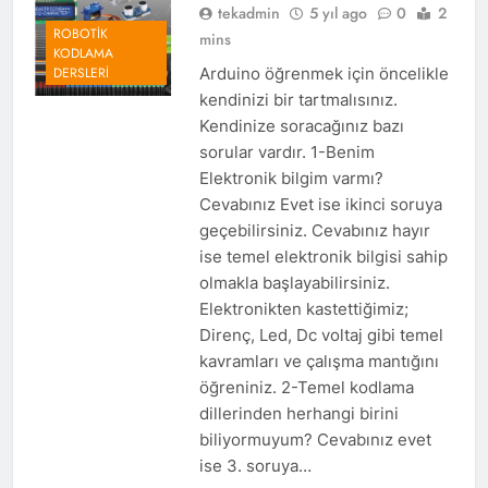
tekadmin
5 yıl ago
0
2
ROBOTIK
mins
KODLAMA
Arduino öğrenmek için öncelikle
DERSLERI
kendinizi bir tartmalısınız.
Kendinize soracağınız bazı
sorular vardır. 1-Benim
Elektronik bilgim varmı?
Cevabınız Evet ise ikinci soruya
geçebilirsiniz. Cevabınız hayır
ise temel elektronik bilgisi sahip
olmakla başlayabilirsiniz.
Elektronikten kastettiğimiz;
Direnç, Led, Dc voltaj gibi temel
kavramları ve çalışma mantığını
öğreniniz. 2-Temel kodlama
dillerinden herhangi birini
biliyormuyum? Cevabınız evet
ise 3. soruya…