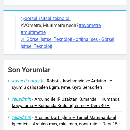
@gorsel_isitsel_teknoloji
AVOmetre, Multimetre nedir?
#avometre
#multimetre
♬ Görsel İşitsel Teknoloji - orijinal ses - Görsel
İşitsel Teknoloji
Son Yorumlar
kayseri paraşüt
-
Robotik kodlamada ve Arduino ile
uyumlu çalışabilen Eğim, İvme, Gyro Sensörleri
tekadmin
-
Arduino ile iR Uzaktan Kumanda – Kumanda
kopyalama – Kumanda Kodu öğrenme – Ders 40 –
tekadmin
-
Arduino Dört işlem – Temel Matematiksel
işlemler – Arduino max, min, map, constrain – Ders 15 –