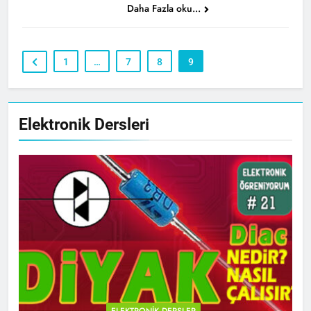
Daha Fazla oku...
1
…
7
8
9
Elektronik Dersleri