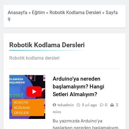
Anasayfa
»
Eğitim
»
Robotik Kodlama Dersleri
»
Sayfa
9
Robotik Kodlama Dersleri
Robotik kodlama dersleri
Arduino’ya nereden
başlamalıyım? Hangi
Setleri Almalıyım?
ROBOTIK
tekadmin
5 yıl ago
0
2
KODLAMA
mins
DERSLERI
Bu yazımızda Arduino’ya
başlarken nereden başlamalıyım.