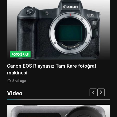
FOTOĞRAF
F
Canon EOS R aynasız Tam Kare fotoğraf
So
makinesi
ma
5 yıl ago
5
Video