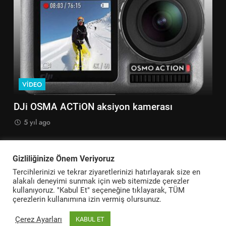
VIDEO
V
DJi OSMA ACTiON aksiyon kamerası
Go
5 yıl ago
5
Gizliliğinize Önem Veriyoruz
Tercihlerinizi ve tekrar ziyaretlerinizi hatırlayarak size en
alakalı deneyimi sunmak için web sitemizde çerezler
Teknikerler - Görsel İşitsel Teknoloji 2026. Powered By
kullanıyoruz. "Kabul Et" seçeneğine tıklayarak, TÜM
.
BlazeThemes
çerezlerin kullanımına izin vermiş olursunuz.
Ana Sayfa
Fotoğraf
Video
Robotik Kodlama
Eğitimler
Çerez Ayarları
KABUL ET
Kerim Arı
İletişim