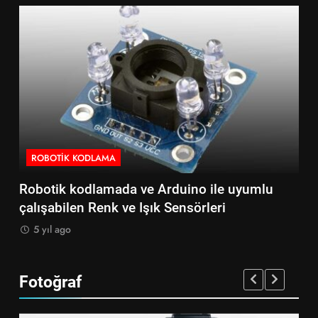
AMA
ROBOTIK KODLAMA
amada ve Arduino ile uyumlu
Robotik kodlamada 
nk ve Işık Sensörleri
çalışabilen Medikal
5 yıl ago
Fotoğraf