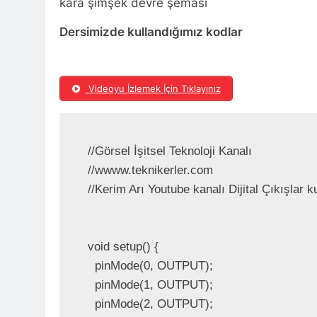
kara şimşek devre şeması
Dersimizde kullandığımız kodlar
Videoyu İzlemek İçin Tıklayınız
//Görsel İşitsel Teknoloji Kanalı

//wwww.teknikerler.com

//Kerim Arı Youtube kanalı Dijital Çıkışlar k
void setup() {

  pinMode(0, OUTPUT);

  pinMode(1, OUTPUT);

  pinMode(2, OUTPUT);
