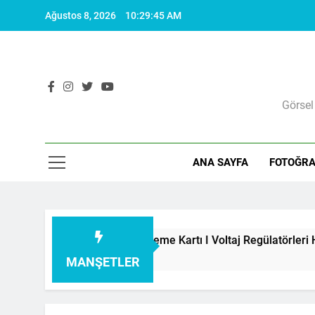
Skip
Ağustos 8, 2026
10:29:46 AM
to
content
Görsel
ANA SAYFA
FOTOĞRA
eti I Besleme Kartı I Voltaj Regülatörleri Hakkında Herşey
MANŞETLER