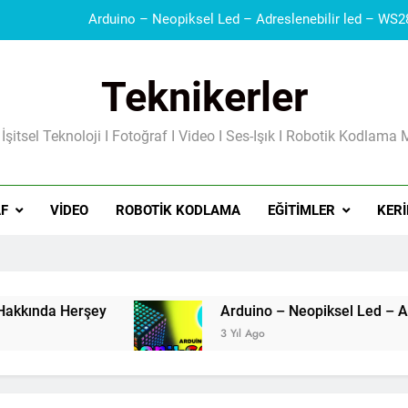
Teknikerler
Güç Kaynakları I Şarj Aleti I Besleme Kart
 İşitsel Teknoloji I Fotoğraf I Video I Ses-Işık I Robotik Kodlama 
F
VIDEO
ROBOTIK KODLAMA
EĞITIMLER
KERI
3 Yıl Ago