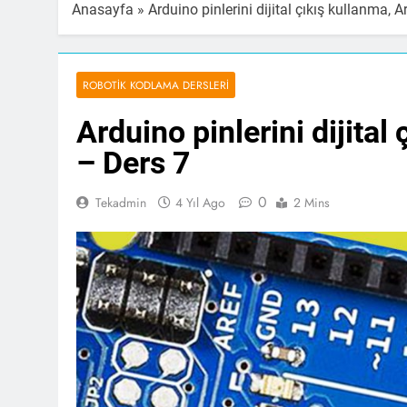
Anasayfa
»
Arduino pinlerini dijital çıkış kullanma, 
ROBOTIK KODLAMA DERSLERI
Arduino pinlerini dijital
– Ders 7
0
Tekadmin
4 Yıl Ago
2 Mins