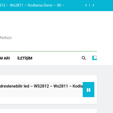
Arduino – Haberleşme protokolleri – i2c – SDA, SCL – Robotik Kodla – 79 –
Diyak I Diac I Güç Elektroniği Devre Elemanı I Elektronik Ders #21
ı I Voltaj Regülatörleri Hakkında Herşey
Merkezi
Arduino – Neopiksel Led – Adreslenebilir led – WS2812 – Ws2811 – Kodlama Dersi – 80 –
Arduino – Haberleşme protokolleri – i2c – SDA, SCL – Robotik Kodla – 79 –
M ARI
İLETIŞIM
Arduino – Neopiksel Led – Adreslenebilir led – WS2812 – Ws2811 – Kodlama Dersi – 80 –
3 Yıl 