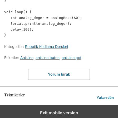
}

void loop() {

   int analog_deger = analogRead(A0);

   Serial.println(analog_deger);

   delay(100);

}
Kategoriler:
Robotik Kodlama Dersleri
Etiketler:
Arduino
,
arduino buton
,
arduino pot
Yorum bırak
Teknikerler
Yukarı dön
Exit mobile version