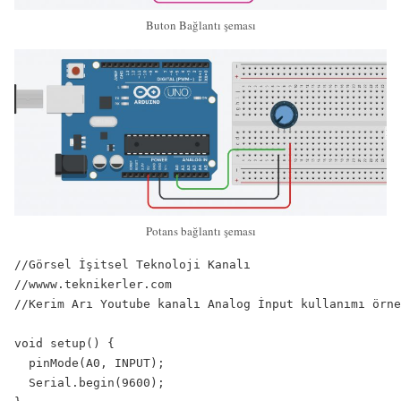
Buton Bağlantı şeması
Potans bağlantı şeması
//Görsel İşitsel Teknoloji Kanalı

//wwww.teknikerler.com

//Kerim Arı Youtube kanalı Analog İnput kullanımı örne
void setup() {

  pinMode(A0, INPUT);

  Serial.begin(9600);  
