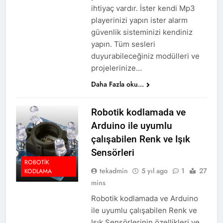
ihtiyaç vardır. İster kendi Mp3
playerinizi yapın ister alarm
güvenlik sisteminizi kendiniz
yapın. Tüm sesleri
duyurabileceğiniz modülleri ve
projelerinize…
Daha Fazla oku...
Robotik kodlamada ve
Arduino ile uyumlu
çalışabilen Renk ve Işık
Sensörleri
ROBOTIK
tekadmin
5 yıl ago
1
27
KODLAMA
mins
Robotik kodlamada ve Arduino
ile uyumlu çalışabilen Renk ve
Işık Sensörlerinin özellikleri ve