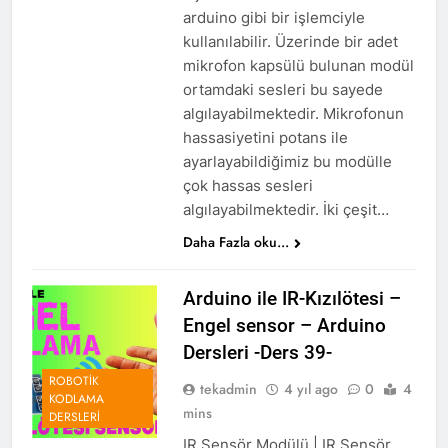
arduino gibi bir işlemciyle
kullanılabilir. Üzerinde bir adet
mikrofon kapsülü bulunan modül
ortamdaki sesleri bu sayede
algılayabilmektedir. Mikrofonun
hassasiyetini potans ile
ayarlayabildiğimiz bu modülle
çok hassas sesleri
algılayabilmektedir. İki çeşit…
Daha Fazla oku...
Arduino ile IR-Kızılötesi –
Engel sensor – Arduino
Dersleri -Ders 39-
ROBOTIK
tekadmin
4 yıl ago
0
4
KODLAMA
mins
DERSLERI
IR Sensör Modülü | IR Sensör