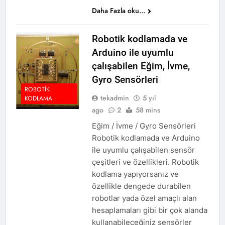
Daha Fazla oku...
Robotik kodlamada ve
Arduino ile uyumlu
çalışabilen Eğim, İvme,
Gyro Sensörleri
ROBOTIK
tekadmin
5 yıl
KODLAMA
ago
2
58 mins
Eğim / İvme / Gyro Sensörleri
Robotik kodlamada ve Arduino
ile uyumlu çalışabilen sensör
çeşitleri ve özellikleri. Robotik
kodlama yapıyorsanız ve
özellikle dengede durabilen
robotlar yada özel amaçlı alan
hesaplamaları gibi bir çok alanda
kullanabileceğiniz sensörler