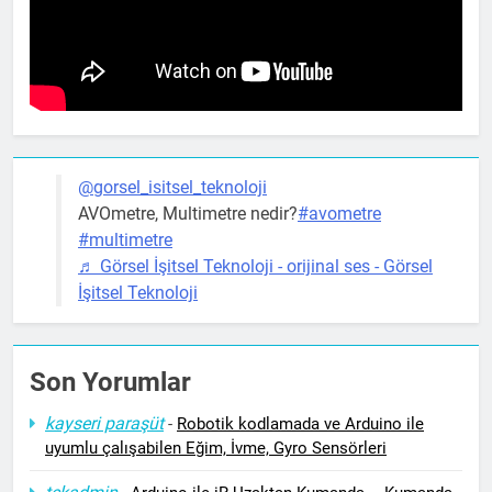
@gorsel_isitsel_teknoloji
AVOmetre, Multimetre nedir?
#avometre
#multimetre
♬ Görsel İşitsel Teknoloji - orijinal ses - Görsel
İşitsel Teknoloji
Son Yorumlar
kayseri paraşüt
-
Robotik kodlamada ve Arduino ile
uyumlu çalışabilen Eğim, İvme, Gyro Sensörleri