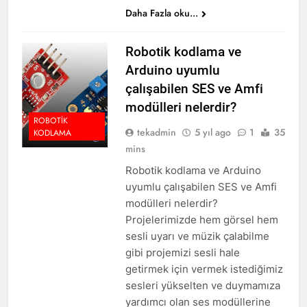
Daha Fazla oku...
Robotik kodlama ve
Arduino uyumlu
çalışabilen SES ve Amfi
modülleri nelerdir?
ROBOTIK
tekadmin
5 yıl ago
1
35
KODLAMA
mins
Robotik kodlama ve Arduino
uyumlu çalışabilen SES ve Amfi
modülleri nelerdir?
Projelerimizde hem görsel hem
sesli uyarı ve müzik çalabilme
gibi projemizi sesli hale
getirmek için vermek istediğimiz
sesleri yükselten ve duymamıza
yardımcı olan ses modüllerine