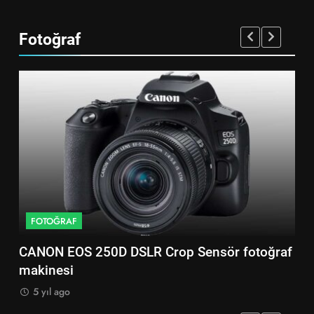
Fotoğraf
FOTOĞRAF
F
CANON EOS 250D DSLR Crop Sensör fotoğraf
Ni
makinesi
ma
5 yıl ago
5