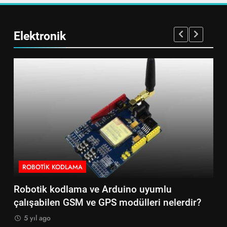
Elektronik
ROBOTIK KODLAMA
R
Robotik kodlama ve Arduino uyumlu
Ro
çalışabilen GSM ve GPS modülleri nelerdir?
çal
5 yıl ago
5