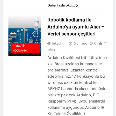
Daha Fazla oku...
Robotik kodlama ile
Arduino’ya uyumlu Alıcı –
Verici sensör çeşitleri
tekadmin
5 yıl ago
0
11
ROBOTIK
mins
KODLAMA
Arduino Kızılötesi Kit Ultra ince
kızılötesi uzaktan kumanda ile
projelerinizi uzaktan kontrol
edebilirsiniz. 17 Fonksiyonlu bu
wireless uzaktan kontrol kiti
38KHZ bandında alıcı modülüyle
birlikte pek çok Arduino, PIC,
Raspberry Pi vb. uygulamalarda
kullanıma uygundur. Arduino IR
Kit Teknik Özellikleri