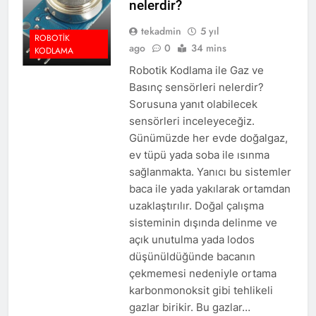
nelerdir?
tekadmin
5 yıl
ROBOTIK
ago
0
34 mins
KODLAMA
Robotik Kodlama ile Gaz ve
Basınç sensörleri nelerdir?
Sorusuna yanıt olabilecek
sensörleri inceleyeceğiz.
Günümüzde her evde doğalgaz,
ev tüpü yada soba ile ısınma
sağlanmakta. Yanıcı bu sistemler
baca ile yada yakılarak ortamdan
uzaklaştırılır. Doğal çalışma
sisteminin dışında delinme ve
açık unutulma yada lodos
düşünüldüğünde bacanın
çekmemesi nedeniyle ortama
karbonmonoksit gibi tehlikeli
gazlar birikir. Bu gazlar…