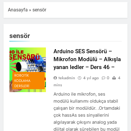
Anasayfa
»
sensör
sensör
Arduino SES Sensörü –
Mikrofon Modülü – Alkışla
yanan ledler – Ders 46 –
ROBOTIK
tekadmin
4 yıl ago
0
4
KODLAMA
mins
DERSLERI
Arduino ile mikrofon, ses
modülü kullanımı oldukça stabil
çalışan bir modüldür. .Ortamdaki
çok hassAs ses sinyallerini
algılayarak çıkışını analog yada
dijital olarak sürebilen bu modül