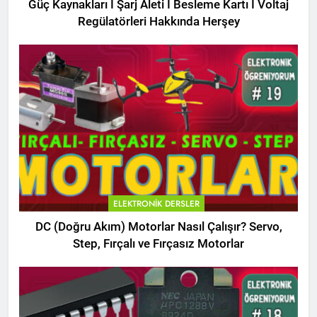
Güç Kaynakları I Şarj Aleti I Besleme Kartı I Voltaj
Regülatörleri Hakkında Herşey
ELEKTRONIK DERSLER
DC (Doğru Akım) Motorlar Nasıl Çalışır? Servo,
Step, Fırçalı ve Fırçasız Motorlar