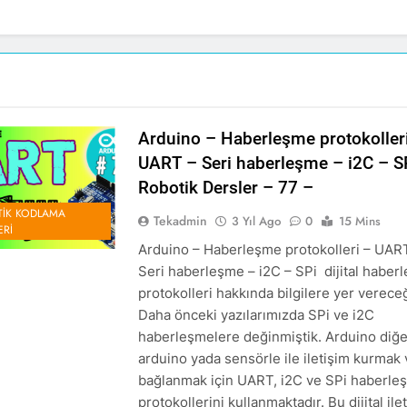
Arduino – Haberleşme protokoller
UART – Seri haberleşme – i2C – S
Robotik Dersler – 77 –
IK KODLAMA
Tekadmin
3 Yıl Ago
0
15 Mins
ERI
Arduino – Haberleşme protokolleri – UAR
Seri haberleşme – i2C – SPi dijital haber
protokolleri hakkında bilgilere yer vereceğ
Daha önceki yazılarımızda SPi ve i2C
haberleşmelere değinmiştik. Arduino diğe
arduino yada sensörle ile iletişim kurmak 
bağlanmak için UART, i2C ve SPi haberle
protokollerini kullanmaktadır. Bu dijital ile