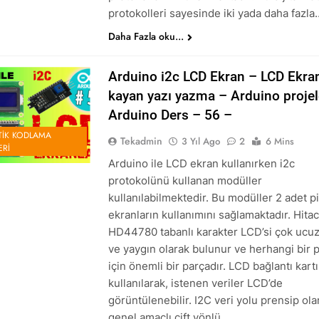
protokolleri sayesinde iki yada daha fazla
Daha Fazla oku...
Arduino i2c LCD Ekran – LCD Ekra
kayan yazı yazma – Arduino projel
Arduino Ders – 56 –
IK KODLAMA
Tekadmin
3 Yıl Ago
2
6 Mins
ERI
Arduino ile LCD ekran kullanırken i2c
protokolünü kullanan modüller
kullanılabilmektedir. Bu modüller 2 adet pi
ekranların kullanımını sağlamaktadır. Hitac
HD44780 tabanlı karakter LCD’si çok ucu
ve yaygın olarak bulunur ve herhangi bir 
için önemli bir parçadır. LCD bağlantı kartı
kullanılarak, istenen veriler LCD’de
görüntülenebilir. I2C veri yolu prensip ola
genel amaçlı çift yönlü…