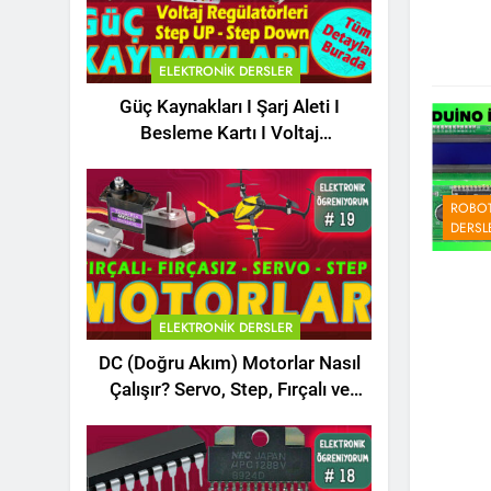
ELEKTRONIK DERSLER
Güç Kaynakları I Şarj Aleti I
Besleme Kartı I Voltaj
Regülatörleri Hakkında Herşey
ROBOT
DERSL
ELEKTRONIK DERSLER
DC (Doğru Akım) Motorlar Nasıl
Çalışır? Servo, Step, Fırçalı ve
Fırçasız Motorlar