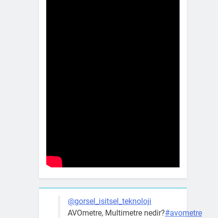
@gorsel_isitsel_teknoloji
AVOmetre, Multimetre nedir?
#avometre