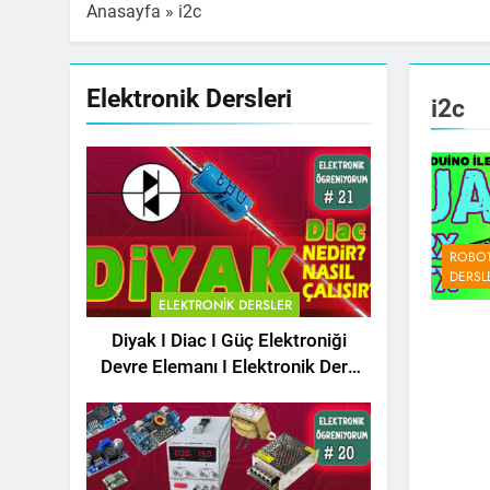
Anasayfa
»
i2c
Elektronik Dersleri
i2c
ROBOT
DERSL
ELEKTRONIK DERSLER
Diyak I Diac I Güç Elektroniği
Devre Elemanı I Elektronik Ders
#21