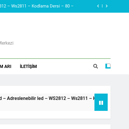
Arduino – Neopiksel Led – Adreslenebilir led – WS2812 – Ws2811 – Kodlama Dersi – 80 –
Arduino – Haberleşme protokolleri – i2c – SDA, SCL – Robotik Kodla – 79 –
Diyak I Diac I Güç Elektroniği Devre Elemanı I Elektronik Ders #21
Merkezi
ı I Voltaj Regülatörleri Hakkında Herşey
Arduino – Neopiksel Led – Adreslenebilir led – WS2812 – Ws2811 – Kodlama Dersi – 80 –
M ARI
İLETIŞIM
Arduino – Haberleşme protokolleri – i2c – SDA, SCL – Robotik Kodla – 79 –
Arduino – Neopiksel Led – Adreslenebilir led – WS2812 – Ws2811 – Kodlama Dersi – 80 –