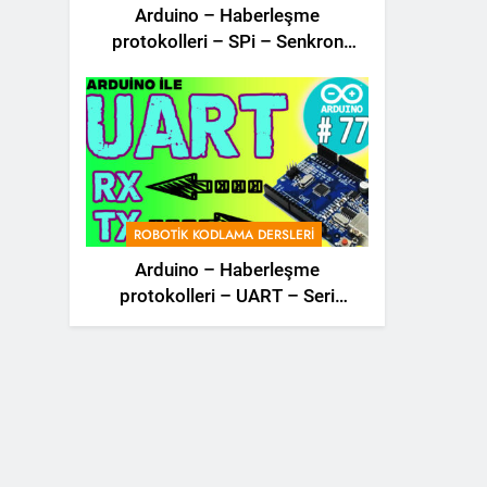
Arduino – Haberleşme
protokolleri – SPi – Senkron
Haberleşme – Robotik Dersler –
78 –
ROBOTIK KODLAMA DERSLERI
Arduino – Haberleşme
protokolleri – UART – Seri
haberleşme – i2C – SPi –
Robotik Dersler – 77 –