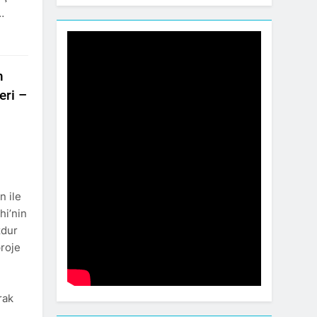
…
n
eri –
n ile
hi’nin
zdur
proje
rak