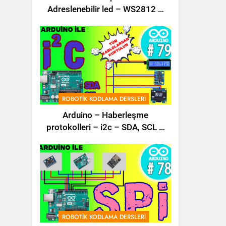
Adreslenebilir led – WS2812 –
Ws2811 – Kodlama Dersi – 80 –
ROBOTIK KODLAMA DERSLERI
Arduino – Haberleşme
protokolleri – i2c – SDA, SCL –
Robotik Kodla – 79 –
ROBOTIK KODLAMA DERSLERI