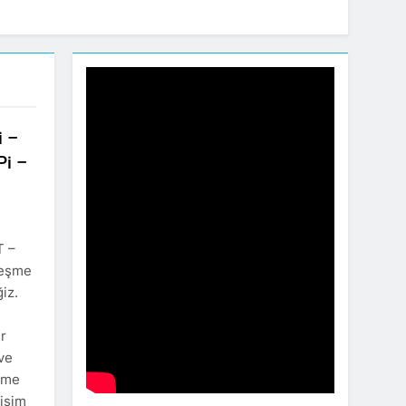
i –
Pi –
T –
leşme
iz.
r
ve
şme
tişim