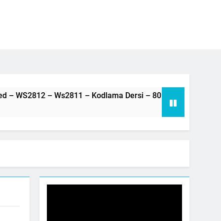
rduino – Neopiksel Led – Adreslenebilir led – WS2812 – Ws2811 – Kodlama Dersi – 80 –
3 Yıl Ago