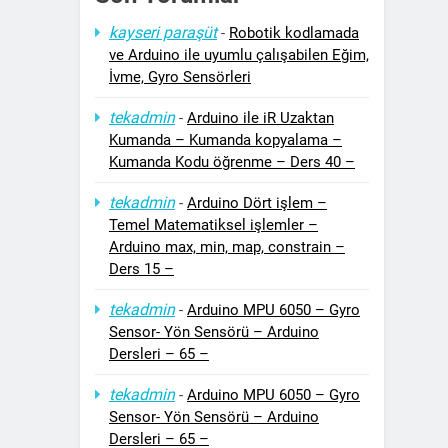
kayseri paraşüt
-
Robotik kodlamada
ve Arduino ile uyumlu çalışabilen Eğim,
İvme, Gyro Sensörleri
tekadmin
-
Arduino ile iR Uzaktan
Kumanda – Kumanda kopyalama –
Kumanda Kodu öğrenme – Ders 40 –
tekadmin
-
Arduino Dört işlem –
Temel Matematiksel işlemler –
Arduino max, min, map, constrain –
Ders 15 –
tekadmin
-
Arduino MPU 6050 – Gyro
Sensor- Yön Sensörü – Arduino
Dersleri – 65 –
tekadmin
-
Arduino MPU 6050 – Gyro
Sensor- Yön Sensörü – Arduino
Dersleri – 65 –