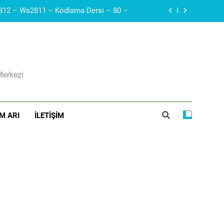
Arduino – Haberleşme protokolleri – i2c – SDA, SCL – Robotik Kodla – 79 –
Diyak I Diac I Güç Elektroniği Devre Elemanı I Elektronik Ders #21
ı I Voltaj Regülatörleri Hakkında Herşey
Merkezi
Arduino – Neopiksel Led – Adreslenebilir led – WS2812 – Ws2811 – Kodlama Dersi – 80 –
Arduino – Haberleşme protokolleri – i2c – SDA, SCL – Robotik Kodla – 79 –
M ARI
İLETIŞIM