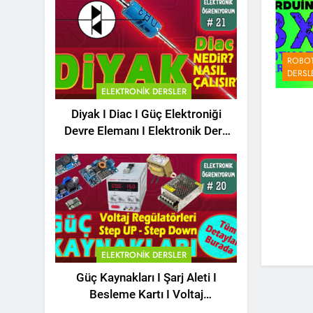
ROBOT
DERSL
ELEKTRONIK DERSLER
Diyak I Diac I Güç Elektroniği
Devre Elemanı I Elektronik Ders
#21
ELEKTRONIK DERSLER
Güç Kaynakları I Şarj Aleti I
Besleme Kartı I Voltaj
Regülatörleri Hakkında Herşey