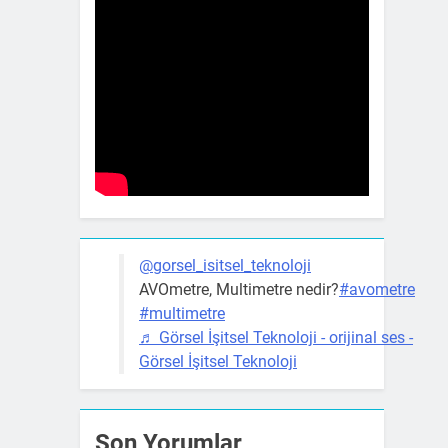
@gorsel_isitsel_teknoloji
AVOmetre, Multimetre nedir?
#avometre
#multimetre
♬ Görsel İşitsel Teknoloji - orijinal ses -
Görsel İşitsel Teknoloji
Son Yorumlar