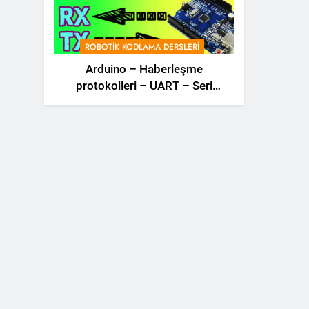
ROBOTIK KODLAMA DERSLERI
Arduino – Haberleşme
protokolleri – UART – Seri
haberleşme – i2C – SPi –
Robotik Dersler – 77 –