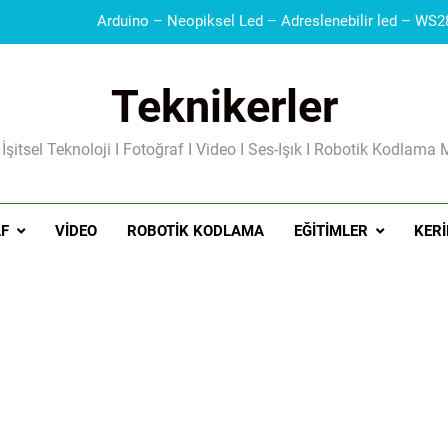
Teknikerler
Güç Kaynakları I Şarj Aleti I Besleme Kart
 İşitsel Teknoloji I Fotoğraf I Video I Ses-Işık I Robotik Kodlama 
F
VIDEO
ROBOTIK KODLAMA
EĞITIMLER
KERI