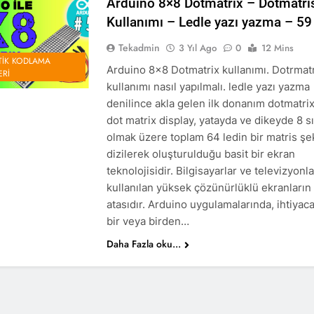
Arduino 8×8 Dotmatrix – Dotmatri
Kullanımı – Ledle yazı yazma – 59
Tekadmin
3 Yıl Ago
0
12 Mins
IK KODLAMA
Arduino 8×8 Dotmatrix kullanımı. Dotrmat
ERI
kullanımı nasıl yapılmalı. ledle yazı yazma
denilince akla gelen ilk donanım dotmatri
dot matrix display, yatayda ve dikeyde 8 s
olmak üzere toplam 64 ledin bir matris şe
dizilerek oluşturulduğu basit bir ekran
teknolojisidir. Bilgisayarlar ve televizyonl
kullanılan yüksek çözünürlüklü ekranların
atasıdır. Arduino uygulamalarında, ihtiyac
bir veya birden…
Daha Fazla oku...