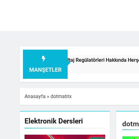
sleme Kartı I Voltaj Regülatörleri Hakkında Herşey
MANŞETLER
Anasayfa
»
dotmatrix
Elektronik Dersleri
dotm