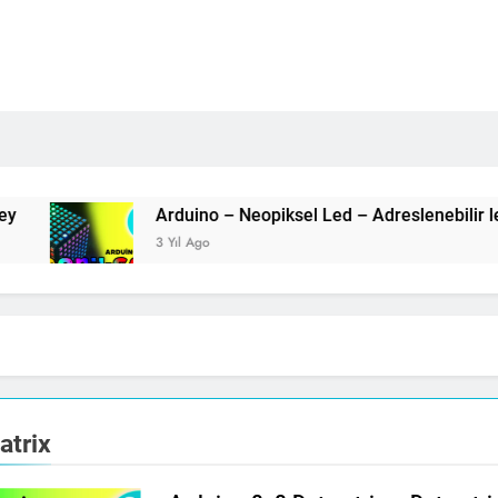
A
3 Yıl Ago
atrix