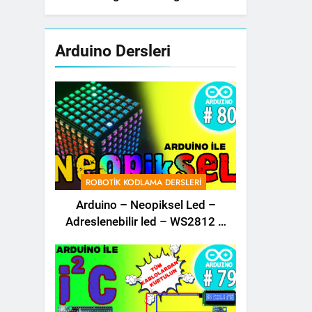
(Integrated Circuit – IC)
Arduino Dersleri
ROBOTIK KODLAMA DERSLERI
Arduino – Neopiksel Led –
Adreslenebilir led – WS2812 –
Ws2811 – Kodlama Dersi – 80 –