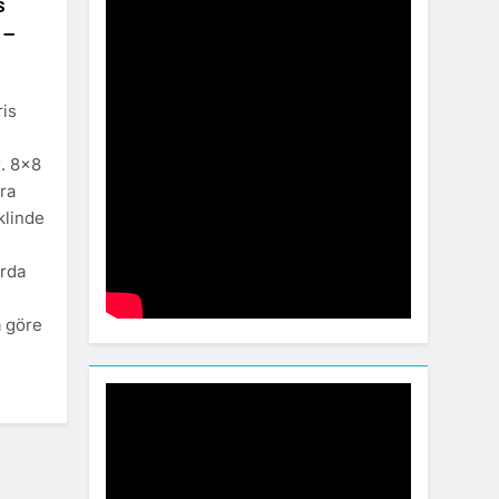
s
 –
ris
x. 8×8
ıra
klinde
arda
a göre