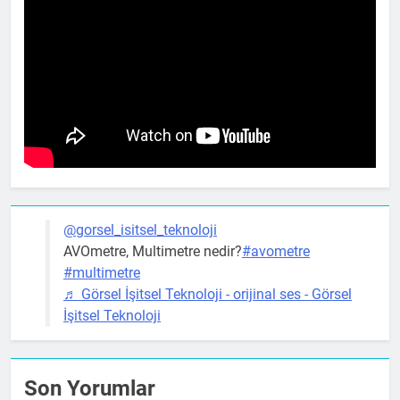
@gorsel_isitsel_teknoloji
AVOmetre, Multimetre nedir?
#avometre
#multimetre
♬ Görsel İşitsel Teknoloji - orijinal ses - Görsel
İşitsel Teknoloji
Son Yorumlar