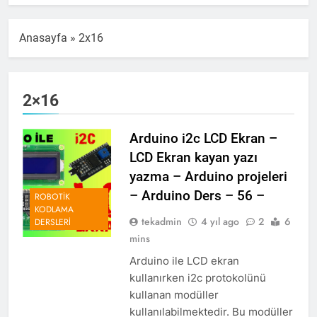
Anasayfa
»
2x16
2×16
Arduino i2c LCD Ekran –
LCD Ekran kayan yazı
yazma – Arduino projeleri
– Arduino Ders – 56 –
ROBOTIK
KODLAMA
tekadmin
4 yıl ago
2
6
DERSLERI
mins
Arduino ile LCD ekran
kullanırken i2c protokolünü
kullanan modüller
kullanılabilmektedir. Bu modüller