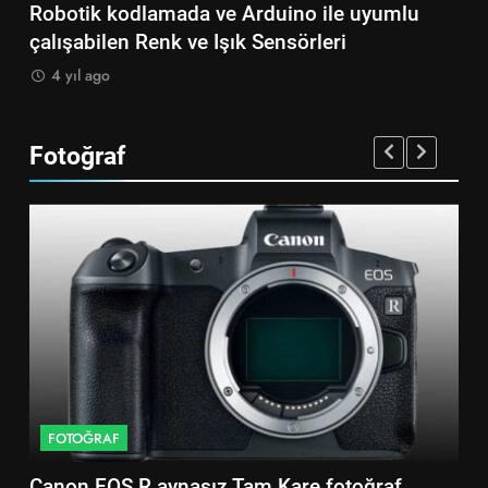
umlu
Robotik kodlamada ve Arduino ile uyumlu
çalışabilen Medikal Sensörler
4 yıl ago
Fotoğraf
FOTOĞRAF
aynasız Tam Kare fotoğraf
Sony A7S2 aynasız F