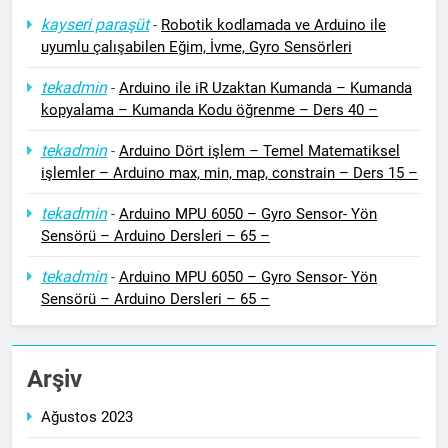
kayseri paraşüt
-
Robotik kodlamada ve Arduino ile
uyumlu çalışabilen Eğim, İvme, Gyro Sensörleri
tekadmin
-
Arduino ile iR Uzaktan Kumanda – Kumanda
kopyalama – Kumanda Kodu öğrenme – Ders 40 –
tekadmin
-
Arduino Dört işlem – Temel Matematiksel
işlemler – Arduino max, min, map, constrain – Ders 15 –
tekadmin
-
Arduino MPU 6050 – Gyro Sensor- Yön
Sensörü – Arduino Dersleri – 65 –
tekadmin
-
Arduino MPU 6050 – Gyro Sensor- Yön
Sensörü – Arduino Dersleri – 65 –
Arşiv
Ağustos 2023