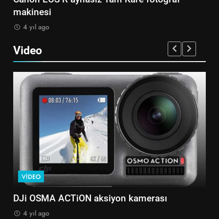
makinesi
4 yıl ago
Video
VIDEO
V
DJi OSMA ACTiON aksiyon kamerası
Go
4 yıl ago
4