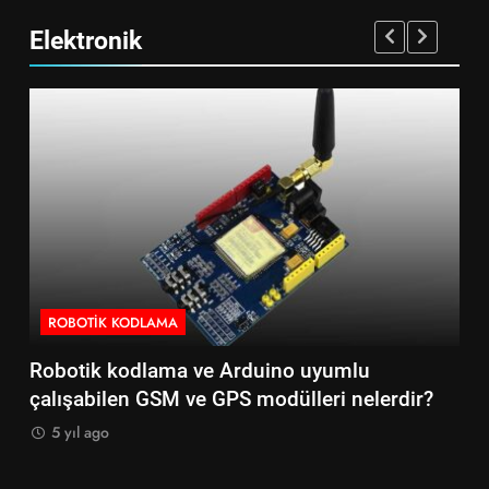
Elektronik
ROBOTIK KODLAMA
R
Robotik kodlama ve Arduino uyumlu
Ro
çalışabilen GSM ve GPS modülleri nelerdir?
çal
5 yıl ago
5