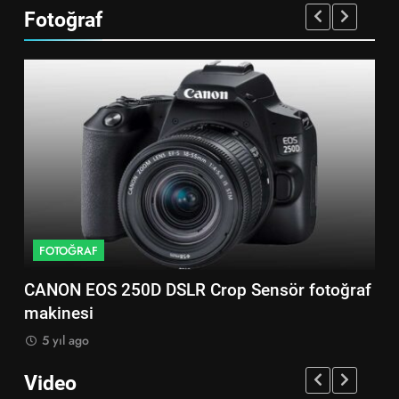
Fotoğraf
FOTOĞRAF
F
CANON EOS 250D DSLR Crop Sensör fotoğraf
Ni
makinesi
ma
5 yıl ago
5
Video