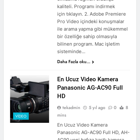
kaliteli. Programı indirmek
için tıklayın. 2. Adobe Premiere
Pro Video içindeki konuşmalar
ile arama yapma gibi mükemmel
bir özelliğe sahip olmasıyla
bilinen program. Mac işletim
sisteminde…
Daha Fazla oku...
En Ucuz Video Kamera
Panasonic AG-AC90 Full
HD
tekadmin
5 yıl ago
0
8
mins
VIDEO
En Ucuz Video Kamera
Panasonic AG-AC90 Full HD, AH-
AC90 yeni hafıza kartlı kamera,