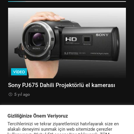
VIDEO
V
len
Sony PJ675 Dahili Projektörlü el kamerası
Son
Ka
5 yıl ago
5
Gizliliğinize Önem Veriyoruz
Tercihlerinizi ve tekrar ziyaretlerinizi hatırlayarak size en
alakalı deneyimi sunmak için web sitemizde çerezler
Teknikerler - Görsel İşitsel Teknoloji 2026. Powered By