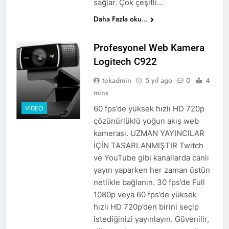
sağlar. Çok çeşitli…
Daha Fazla oku...
Profesyonel Web Kamera
Logitech C922
tekadmin
5 yıl ago
0
4
mins
60 fps’de yüksek hızlı HD 720p
VIDEO
çözünürlüklü yoğun akış web
kamerası. UZMAN YAYINCILAR
İÇİN TASARLANMIŞTIR Twitch
ve YouTube gibi kanallarda canlı
yayın yaparken her zaman üstün
netlikle bağlanın. 30 fps’de Full
1080p veya 60 fps’de yüksek
hızlı HD 720p’den birini seçip
istediğinizi yayınlayın. Güvenilir,