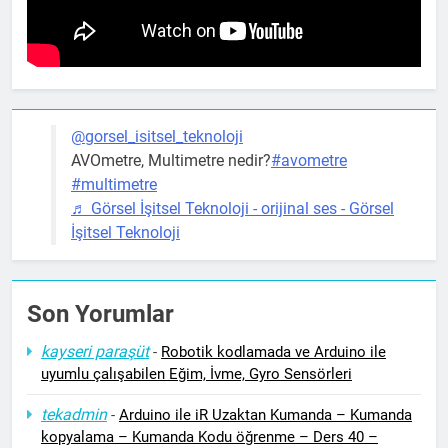
@gorsel_isitsel_teknoloji
AVOmetre, Multimetre nedir?
#avometre
#multimetre
♬ Görsel İşitsel Teknoloji - orijinal ses - Görsel
İşitsel Teknoloji
Son Yorumlar
kayseri paraşüt
-
Robotik kodlamada ve Arduino ile
uyumlu çalışabilen Eğim, İvme, Gyro Sensörleri
tekadmin
-
Arduino ile iR Uzaktan Kumanda – Kumanda
kopyalama – Kumanda Kodu öğrenme – Ders 40 –