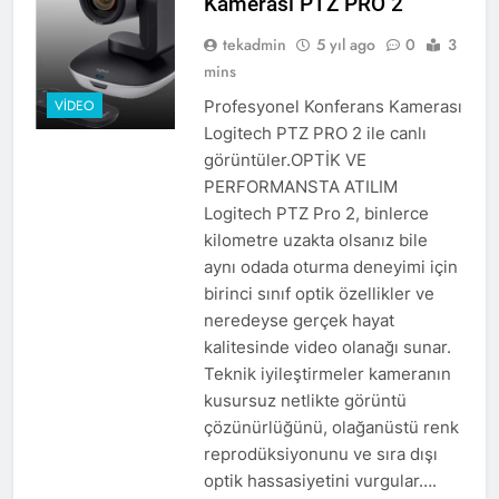
Kamerası PTZ PRO 2
tekadmin
5 yıl ago
0
3
mins
Profesyonel Konferans Kamerası
VIDEO
Logitech PTZ PRO 2 ile canlı
görüntüler.OPTİK VE
PERFORMANSTA ATILIM
Logitech PTZ Pro 2, binlerce
kilometre uzakta olsanız bile
aynı odada oturma deneyimi için
birinci sınıf optik özellikler ve
neredeyse gerçek hayat
kalitesinde video olanağı sunar.
Teknik iyileştirmeler kameranın
kusursuz netlikte görüntü
çözünürlüğünü, olağanüstü renk
reprodüksiyonunu ve sıra dışı
optik hassasiyetini vurgular….