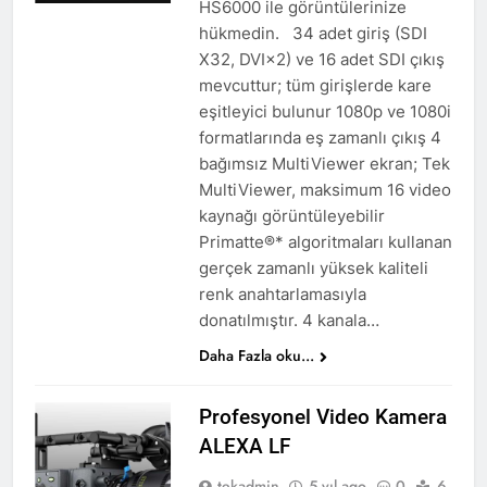
HS6000 ile görüntülerinize
hükmedin. 34 adet giriş (SDI
X32, DVI×2) ve 16 adet SDI çıkış
mevcuttur; tüm girişlerde kare
eşitleyici bulunur 1080p ve 1080i
formatlarında eş zamanlı çıkış 4
bağımsız MultiViewer ekran; Tek
MultiViewer, maksimum 16 video
kaynağı görüntüleyebilir
Primatte®* algoritmaları kullanan
gerçek zamanlı yüksek kaliteli
renk anahtarlamasıyla
donatılmıştır. 4 kanala…
Daha Fazla oku...
Profesyonel Video Kamera
ALEXA LF
tekadmin
5 yıl ago
0
6