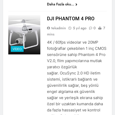
Daha Fazla oku...
DJI PHANTOM 4 PRO
tekadmin
5 yıl ago
0
7
mins
4K / 60fps videolar ve 20MP
fotoğraflar çekebilen 1 inç CMOS
VIDEO
sensörüne sahip Phantom 4 Pro
V2.0, film yapımcılarına mutlak
yaratıcı özgürlük
sağlar. OcuSync 2.0 HD iletim
sistemi, istikrarlı bağlantı ve
güvenilirlik sağlar, beş yönlü
engel algılama ek güvenlik
sağlar ve yerleşik ekrana sahip
özel bir uzaktan kumanda daha
da fazla hassasiyet ve kontrol