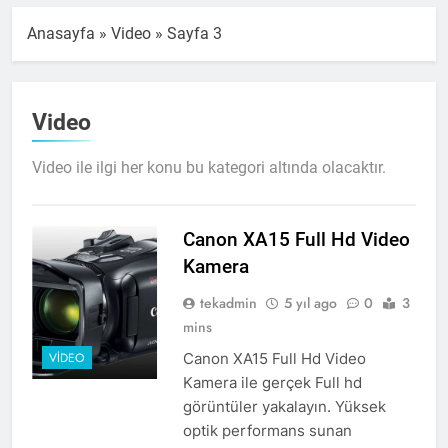
Anasayfa
»
Video
»
Sayfa 3
Video
Video ile ilgi her konu bu kategori altında olacaktır.
Canon XA15 Full Hd Video
Kamera
tekadmin
5 yıl ago
0
3
mins
Canon XA15 Full Hd Video
VIDEO
Kamera ile gerçek Full hd
görüntüler yakalayın. Yüksek
optik performans sunan