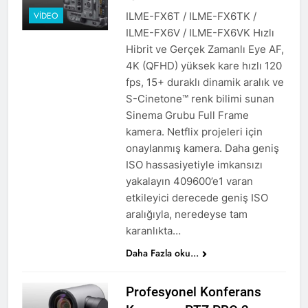
ILME-FX6T / ILME-FX6TK /
VIDEO
ILME-FX6V / ILME-FX6VK Hızlı
Hibrit ve Gerçek Zamanlı Eye AF,
4K (QFHD) yüksek kare hızlı 120
fps, 15+ duraklı dinamik aralık ve
S-Cinetone™ renk bilimi sunan
Sinema Grubu Full Frame
kamera. Netflix projeleri için
onaylanmış kamera. Daha geniş
ISO hassasiyetiyle imkansızı
yakalayın 409600’e1 varan
etkileyici derecede geniş ISO
aralığıyla, neredeyse tam
karanlıkta…
Daha Fazla oku...
Profesyonel Konferans