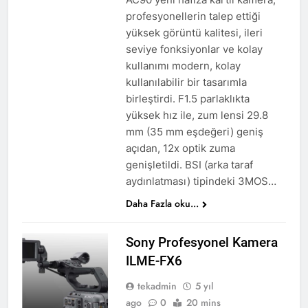
profesyonellerin talep ettiği
yüksek görüntü kalitesi, ileri
seviye fonksiyonlar ve kolay
kullanımı modern, kolay
kullanılabilir bir tasarımla
birleştirdi. F1.5 parlaklıkta
yüksek hız ile, zum lensi 29.8
mm (35 mm eşdeğeri) geniş
açıdan, 12x optik zuma
genişletildi. BSI (arka taraf
aydınlatması) tipindeki 3MOS…
Daha Fazla oku...
Sony Profesyonel Kamera
ILME-FX6
tekadmin
5 yıl
ago
0
20 mins