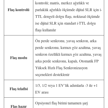
kontrolü; matris, merkez ağırlıklı ve
Flaş kontrolü
parlaklık ağırlıklı ölçümde dijital SLR için i-
TTL dengeli dolgu flaşı, noktasal ölçümde
ise dijital SLR için standart i-TTL dolgu
flaşı kullanılır
Ön perde senkronu, yavaş senkron, arka
perde senkronu, kırmızı göz azaltma, yavaş
senkron özellikli kırmızı göz azaltma, yavaş
Flaş modu
arka perde senkronu, kapalı, Otomatik FP
Yüksek Hızlı Flaş Senkronizasyon
seçenekleri desteklenir
1/3, 1/2 veya 1 EV’lik adımlarla -3 ile +1
Flaş telafisi
EV arası
Opsiyonel flaş birimi tamamen şarj
Flaş hazır