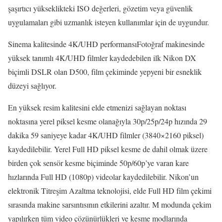
şaşırtıcı yükseklikteki ISO değerleri, gözetim veya güvenlik
uygulamaları gibi uzmanlık isteyen kullanımlar için de uygundur.
Sinema kalitesinde 4K/UHD performansıFotoğraf makinesinde
yüksek tanımlı 4K/UHD filmler kaydedebilen ilk Nikon DX
biçimli DSLR olan D500, film çekiminde yepyeni bir esneklik
düzeyi sağlıyor.
En yüksek resim kalitesini elde etmenizi sağlayan noktası
noktasına yerel piksel kesme olanağıyla 30p/25p/24p hızında 29
dakika 59 saniyeye kadar 4K/UHD filmler (3840×2160 piksel)
kaydedilebilir. Yerel Full HD piksel kesme de dahil olmak üzere
birden çok sensör kesme biçiminde 50p/60p’ye varan kare
hızlarında Full HD (1080p) videolar kaydedilebilir. Nikon’un
elektronik Titreşim Azaltma teknolojisi, elde Full HD film çekimi
sırasında makine sarsıntısının etkilerini azaltır. M modunda çekim
yapılırken tüm video çözünürlükleri ve kesme modlarında