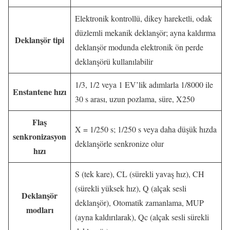
Elektronik kontrollü, dikey hareketli, odak
düzlemli mekanik deklanşör; ayna kaldırma
Deklanşör tipi
deklanşör modunda elektronik ön perde
deklanşörü kullanılabilir
1/3, 1/2 veya 1 EV’lik adımlarla 1/8000 ile
Enstantene hızı
30 s arası, uzun pozlama, süre, X250
Flaş
X = 1/250 s; 1/250 s veya daha düşük hızda
senkronizasyon
deklanşörle senkronize olur
hızı
S (tek kare), CL (sürekli yavaş hız), CH
(sürekli yüksek hız), Q (alçak sesli
Deklanşör
deklanşör), Otomatik zamanlama, MUP
modları
(ayna kaldırılarak), Qc (alçak sesli sürekli