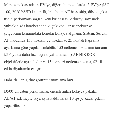
Merkez noktasında -4 EV’ye, diğer tüm noktalarda -3 EV’ye (ISO
100, 20°C/68°F) kadar düşürülebilen AF hassaslığı, düşük ışıkta
üstün performans sağlar. Yeni bir hassaslık düzeyi sayesinde
yüksek hızda hareket eden küçük konular izlenebilir ve
çerçevenin kenarındaki konular kolayca algılanır. Sistem, Sürekli
AF modunda 153 noktalı, 72 noktalı ve 25 noktalı kapsama
ayarlarına göre yapılandırılabilir. 153 netleme noktasının tamamı
f/5,6 ya da daha hızlı açık diyaframa sahip AF NIKKOR
objektiflerle uyumludur ve 15 merkezi netleme noktası, f/8’lik
etkin diyaframla çalışır.
Daha da ileri gidin: görüntü tanımlama hızı.
D500’ün üstün performansı, önemli anları kolayca yakalar.
AE/AF izlemeyle veya ayna kaldırılarak 10 fps’ye kadar çekim
yapabilirsiniz.