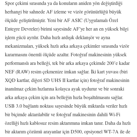
Spor çekimi sırasında ya da konuların aniden yön değiştirdiği
herhangi bir sahnede AF izleme ve vizör görünürlüğü büyük
ölçüde geliştirilmiştir. Yeni bir AF ASIC (Uygulamalı Özel
Entegre Devreler) birimi sayesinde AF’ye her an en yüksek bilgi
işlem gücü ayrılır. Daha hızlı ardışık deklanşör ve ayna
mekanizmaları, yüksek hızlı arka arkaya çekimler sırasında vizör
kararmasını önemli ölçüde azaltır. Fotoğraf makinesinin yüksek
performanslı ara belleği, tek bir arka arkaya çekimde 200’e kadar
NEF (RAW) resim çekmenize imkan sağlar. İki kart yuvası (biri
XQD kartlar, diğeri SD UHS II kartlar için) fotoğraf makinesinin
inanılmaz çekim hızlarına kolayca ayak uydurur ve bir sonraki
arka arkaya çekim için ara belleğin hızla boşaltılmasını sağlar.
USB 3.0 bağlantı noktası sayesinde büyük miktarda veriler hızlı
bir biçimde aktarılabilir ve fotoğraf makinesinin dahili Wi-Fi
özelliği hızlı kablosuz resim aktarımına imkan tanır. Daha da hızlı
bir aktarım çözümü arayanlar için D500, opsiyonel WT-7A ile de