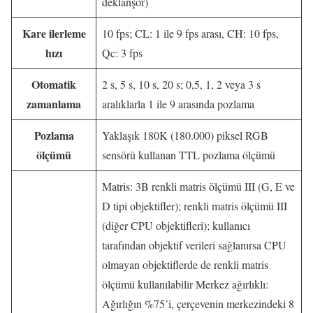
deklanşör)
Kare ilerleme
10 fps; CL: 1 ile 9 fps arası, CH: 10 fps,
hızı
Qc: 3 fps
Otomatik
2 s, 5 s, 10 s, 20 s; 0,5, 1, 2 veya 3 s
zamanlama
aralıklarla 1 ile 9 arasında pozlama
Pozlama
Yaklaşık 180K (180.000) piksel RGB
ölçümü
sensörü kullanan TTL pozlama ölçümü
Matris: 3B renkli matris ölçümü III (G, E ve
D tipi objektifler); renkli matris ölçümü III
(diğer CPU objektifleri); kullanıcı
tarafından objektif verileri sağlanırsa CPU
olmayan objektiflerde de renkli matris
ölçümü kullanılabilir Merkez ağırlıklı:
Ağırlığın %75’i, çerçevenin merkezindeki 8