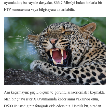
uyumludur; bu sayede dosyalar, 866,7 Mb/s’yi bulan hızlarla bir
FTP sunucusuna veya bilgisayara aktarılabilir.
Anı kaçırmayın: güçlü ölçüm ve görüntü sensörleriİster koşmakta
olan bir çitayı ister X Oyunlarında kader anını yakalıyor olun,
D500 ile istediğiniz fotoğrafı elde edersiniz. Üstelik bu, sıradan