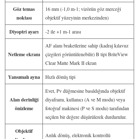
Göz temas
16 mm (-1,0 m-1; vizörün göz merceği
noktası
objektif yüzeyinin merkezinden)
Diyoptri ayarı
-2 ile +1 m-1 arası
AF alanı braketlerine sahip (kadraj kılavuz
Netleme ekranı
çizgileri görüntülenebilir) B tipi BriteView
Clear Matte Mark II ekran
Yansımalı ayna
Hızlı dönüş tipi
Evet, Pv düğmesine basıldığında objektif
Alan derinliği
diyaframı, kullanıcı (A ve M modu) veya
önizleme
fotoğraf makinesi (P ve S modu) tarafından
seçilen bir değere düşürülerek durdurulur.
Objektif
Anlık dönüş, elektronik kontrollü