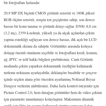
bir fotoğraftan fazlasıdır.
20,9 MP DX biçimli CMOS görüntü sensörü ve 180K piksel
RGB ölçüm sensörü, zengin ton geçişlerine sahip, son derece
hassas bir konu tanıma ve görüntü detayı sağlar. D500; 8,0 cm
(3,2 inç), 2359 k-noktalı, yüksek ya da alçak açılardan çekim
yapma esnekliği sağlayan son derece hassas, dik açılı bir LCD
dokunmatik ekrana da sahiptir. Görüntüler arasında kolayca
dolaşıp önemli olanlarını seçebilir ve fotoğraflara kredi, konum,
ağ, IPTC ve telif hakkı bilgileri girebilirsiniz. Canlı Görüntü
modunda çekim yaparken dokunmatik özelliğini kullanarak
netleme noktasını ayarlayabilir, deklanşöre basabilir ve çerçeve
içinde seçilen alana göre önceden ayarlanmış Noktasal Beyaz
Dengesi verilerini alabilirsiniz. Daha fazla kontrol isteyenler için
Picture Control 2.0, hem durağan görüntüler hem de video çekimi
için parametre tanımlamayı kolaylaştırır. Maksimum dinamik
aralık için Düz ön ayarını kullanarak üretim sonrasına kalan