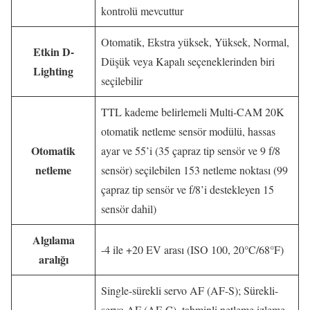
kontrolü mevcuttur
Otomatik, Ekstra yüksek, Yüksek, Normal,
Etkin D-
Düşük veya Kapalı seçeneklerinden biri
Lighting
seçilebilir
TTL kademe belirlemeli Multi-CAM 20K
otomatik netleme sensör modülü, hassas
Otomatik
ayar ve 55’i (35 çapraz tip sensör ve 9 f/8
netleme
sensör) seçilebilen 153 netleme noktası (99
çapraz tip sensör ve f/8’i destekleyen 15
sensör dahil)
Algılama
-4 ile +20 EV arası (ISO 100, 20°C/68°F)
aralığı
Single-sürekli servo AF (AF-S); Sürekli-
servo AF (AF-C), tahminli netleme izleme