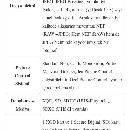
JPEG: JPEG-Baseline uyumlu, iyi
Dosya biçimi
(yaklaşık 1 : 4), normal (yaklaşık 1 : 8) veya
temel (yaklaşık 1 : 16) sıkıştırma ile; en iyi
kalitede sıkıştırma mevcuttur, NEF
(RAW)+JPEG: Hem NEF (RAW) hem de
JPEG biçiminde kaydedilmiş tek bir
fotoğraf
Standart, Nötr, Canlı, Monokrom, Portre,
Picture
Manzara, Düz, seçilen Picture Control
Control
değiştirilebilir; Özel Picture Control ayarları
Sistemi
için depolama alanı
Depolama –
XQD, SD, SDHC (UHS-II uyumlu),
Medya
SDXC (UHS-II uyumlu)
1 XQD kart ve 1 Secure Digital (SD) kart;
her iki kart da birincil depolama veya