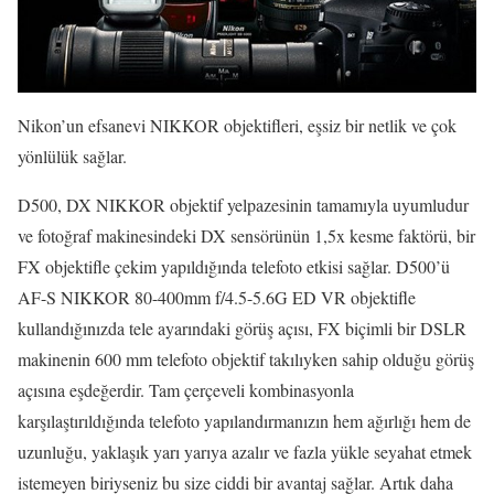
Nikon’un efsanevi NIKKOR objektifleri, eşsiz bir netlik ve çok
yönlülük sağlar.
D500, DX NIKKOR objektif yelpazesinin tamamıyla uyumludur
ve fotoğraf makinesindeki DX sensörünün 1,5x kesme faktörü, bir
FX objektifle çekim yapıldığında telefoto etkisi sağlar. D500’ü
AF-S NIKKOR 80-400mm f/4.5-5.6G ED VR objektifle
kullandığınızda tele ayarındaki görüş açısı, FX biçimli bir DSLR
makinenin 600 mm telefoto objektif takılıyken sahip olduğu görüş
açısına eşdeğerdir. Tam çerçeveli kombinasyonla
karşılaştırıldığında telefoto yapılandırmanızın hem ağırlığı hem de
uzunluğu, yaklaşık yarı yarıya azalır ve fazla yükle seyahat etmek
istemeyen biriyseniz bu size ciddi bir avantaj sağlar. Artık daha