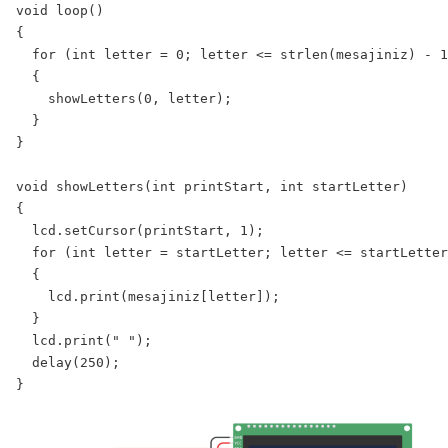
void loop()

{

  for (int letter = 0; letter <= strlen(mesajiniz) - 1
  {

    showLetters(0, letter);

  }

}

void showLetters(int printStart, int startLetter)

{

  lcd.setCursor(printStart, 1);

  for (int letter = startLetter; letter <= startLetter
  {

    lcd.print(mesajiniz[letter]);

  }

  lcd.print(" ");

  delay(250);
