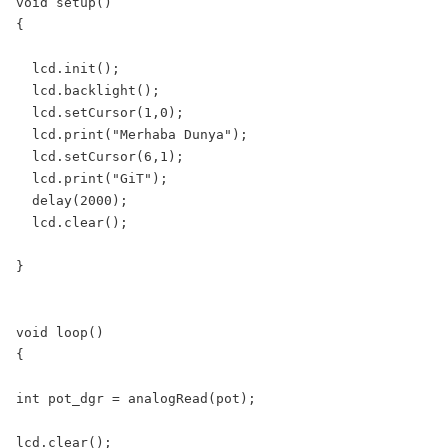
void setup()

{

  lcd.init();       

  lcd.backlight();

  lcd.setCursor(1,0);

  lcd.print("Merhaba Dunya");

  lcd.setCursor(6,1);

  lcd.print("GiT");

  delay(2000);

  lcd.clear();

}

void loop()

{

int pot_dgr = analogRead(pot);

lcd.clear();
