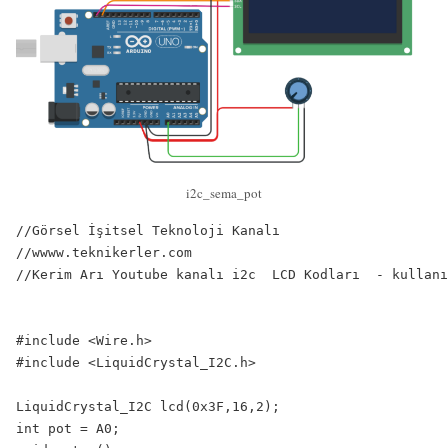
i2c_sema_pot
//Görsel İşitsel Teknoloji Kanalı

//wwww.teknikerler.com

//Kerim Arı Youtube kanalı i2c  LCD Kodları  - kullanı
#include <Wire.h> 

#include <LiquidCrystal_I2C.h>

LiquidCrystal_I2C lcd(0x3F,16,2);

int pot = A0;
