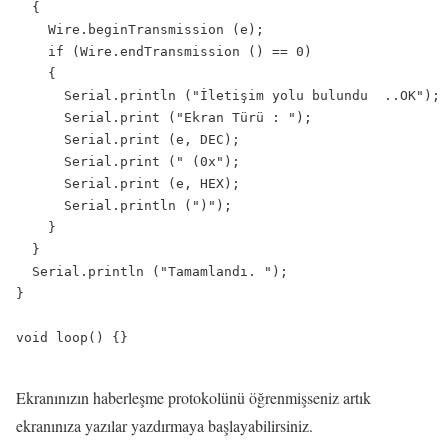
  {

    Wire.beginTransmission (e);

    if (Wire.endTransmission () == 0)

    {

      Serial.println ("İletişim yolu bulundu  ..OK");

      Serial.print ("Ekran Türü : ");

      Serial.print (e, DEC);

      Serial.print (" (0x");

      Serial.print (e, HEX);

      Serial.println (")");

    }

  }

  Serial.println ("Tamamlandı. ");

}

void loop() {}

Ekranınızın haberleşme protokolünü öğrenmişseniz artık
ekranınıza yazılar yazdırmaya başlayabilirsiniz.