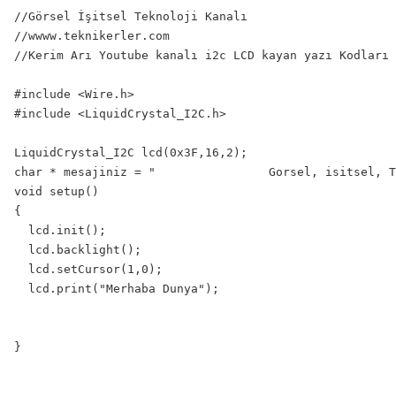
//Görsel İşitsel Teknoloji Kanalı

//wwww.teknikerler.com

//Kerim Arı Youtube kanalı i2c LCD kayan yazı Kodları 
#include <Wire.h> 

#include <LiquidCrystal_I2C.h>

LiquidCrystal_I2C lcd(0x3F,16,2);

char * mesajiniz = "                Gorsel, isitsel, T
void setup()

{

  lcd.init();       

  lcd.backlight();

  lcd.setCursor(1,0);

  lcd.print("Merhaba Dunya");

}
