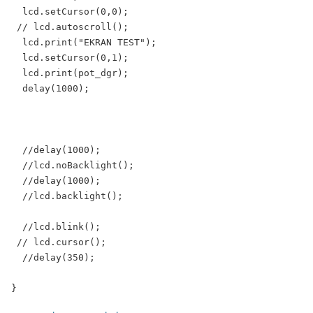
  lcd.setCursor(0,0);

 // lcd.autoscroll();

  lcd.print("EKRAN TEST");

  lcd.setCursor(0,1);

  lcd.print(pot_dgr);

  delay(1000);

  //delay(1000);

  //lcd.noBacklight();

  //delay(1000);

  //lcd.backlight();

  //lcd.blink();

 // lcd.cursor();

  //delay(350);
