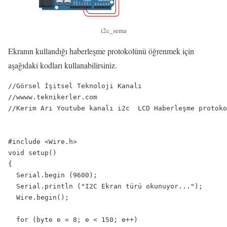
i2c_sema
Ekranın kullandığı haberleşme protokolünü öğrenmek için
aşağıdaki kodları kullanabilirsiniz.
//Görsel İşitsel Teknoloji Kanalı

//wwww.teknikerler.com

//Kerim Arı Youtube kanalı i2c  LCD Haberleşme protoko
#include <Wire.h>

void setup()

{

  Serial.begin (9600);

  Serial.println ("I2C Ekran türü okunuyor...");

  Wire.begin();

  for (byte e = 8; e < 150; e++)
