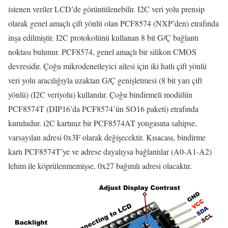
istenen veriler LCD’de görüntülenebilir. I2C veri yolu prensip
olarak genel amaçlı çift yönlü olan PCF8574 (NXP’den) etrafında
inşa edilmiştir. I2C protokolünü kullanan 8 bit G/Ç bağlantı
noktası bulunur. PCF8574, genel amaçlı bir silikon CMOS
devresidir. Çoğu mikrodenetleyici ailesi için iki hatlı çift yönlü
veri yolu aracılığıyla uzaktan G/Ç genişletmesi (8 bit yarı çift
yönlü) (I2C veriyolu) kullanılır. Çoğu bindirmeli modülün
PCF8574T (DIP16’da PCF8574’ün SO16 paketi) etrafında
kuruludur. i2C kartınız bir PCF8574AT yongasına sahipse,
varsayılan adresi 0x3F olarak değişecektir. Kısacası, bindirme
kartı PCF8574T’ye ve adrese dayalıysa bağlantılar (A0-A1-A2)
lehim ile köprülenmemişse, 0x27 bağımlı adresi olacaktır.